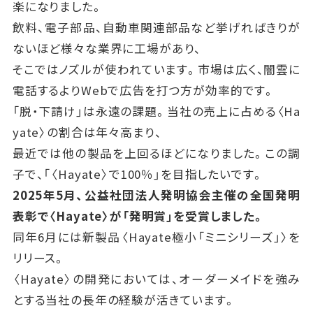
楽になりました。
飲料、電子部品、自動車関連部品など挙げればきりが
ないほど様々な業界に工場があり、
そこではノズルが使われています。市場は広く、闇雲に
電話するよりWebで広告を打つ方が効率的です。
「脱・下請け」は永遠の課題。当社の売上に占める〈Ha
yate〉の割合は年々高まり、
最近では他の製品を上回るほどになりました。この調
子で、「〈Hayate〉で100％」を目指したいです。
2025年5月、公益社団法人発明協会主催の全国発明
表彰で〈Hayate〉が「発明賞」を受賞しました。
同年6月には新製品〈Hayate極小「ミニシリーズ」〉を
リリース。
〈Hayate〉の開発においては、オーダーメイドを強み
とする当社の長年の経験が活きています。