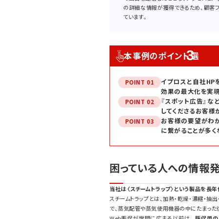
の詳細な情報が獲得できるため、顧客フ
ています。
3
本事例のポイント
選
イプロスと自社HP
POINT 01
効果の最大化を実現
『スポット広告』な
POINT 02
してくださるお客様
お客様の要望がわか
POINT 03
に繋がることが多く
困っている人への情報発
当社は〈スチームトラップ〉という製品を長年
スチームトラップとは、加熱・乾燥・濃縮・抽
で、蒸気配管や蒸気使用機器の中にたまった
Web販促が世間に広まる以前は、
販促用の