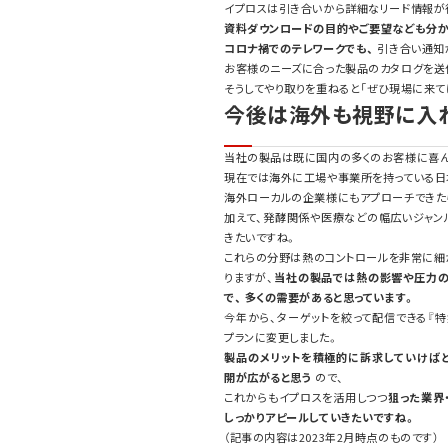
イプロスは引き合いから詳細なリード情報が
資料ダウンロードの目的やご要望なども分か
コロナ禍でのテレワークでも、
引き合い通知
お客様のニーズに合った製品のカタログを送付して
そうしてやり取りを重ねると「ぜひ現場に来て
今後は海外も視野に入
当社の製品は既に国内の多くのお客様に喜ん
現在では海外に工場や事業所を持っている日
海外ローカルの企業様にもアプローチできた
加えて、発酵関係や医療などの幅広いジャン
きたいですね。
これらの分野は熱のコントロールを非常に細
りますが、
当社の製品では熱の影響や圧力
で、 多くの需要があると思っています。
今年から、ターゲットを絞って配信できる『特
プランに変更しました。
製品のメリットを積極的に訴求していけば
開が広がると思う
ので、
これからもイプロスを活用しつつ
狙った業界
しっかりアピールしていきたいですね。
（記事の内容は2023年2月時点のものです）