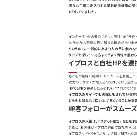
様々な工場に出入りする蒸気使用機器の関
たりしていました。
インターネットの普及に伴い、当社もHPを作
なかなかお客様の目に留まる機会がありませ
というのも、一般的にあまり人の目に触れな
ラップを探している方までうまく情報を届けら
イプロスと自社HPを連
もともと無料の範囲ではイプロスを利用して
双方のアクセスが増えるのでは、という話か
HPで記事を更新したらそれをイプロスで発信
イプロスのサイトでもの探しをされている方
どちらも漏れなく拾い上げるということが重
顧客フォローがスムーズ
イプロス導入後は、『スポット広告』などを
すると、お客様がイプロス経由で当社を見つけ
イプロスサイトやHPから、カタログ請求・お