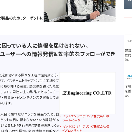
製品のため、ターゲットに
に困っている人に情報を届けられない。
建設
ユーザーへの情報発信＆効率的なフォローができ
性向
速。
気を熱源とする様々な工程で活躍する〈ス
です。〈スチームトラップ〉は主に工場やプ
等に取り付ける装置。熱交換を終えた蒸気
全社
を獲
出します。同社の主力製品である〈スチー
た。
ネ・省資源・省メンテナンスを実現してお
あります。
まり人目に触れないニッチな製品のため、自
ゼットエンジニアリング株式会社様
ーゲットの目に留まらないという課題があ
ホームページ
ジと自社HPを行き来できる導線をつくっ
ゼットエンジニアリング株式会社様
・引き合い数が増加。名刺情報や目的など
イプロスサイト