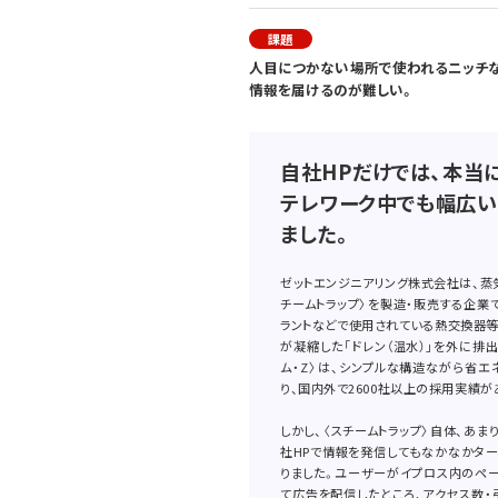
課題
人目につかない場所で使われるニッチな
情報を届けるのが難しい。
自社HPだけでは、本当
テレワーク中でも幅広い
ました。
ゼットエンジニアリング株式会社は、蒸
チームトラップ〉を製造・販売する企業
ラントなどで使用されている熱交換器
が凝縮した「ドレン（温水）」を外に排
ム・Z〉は、シンプルな構造ながら省エ
り、国内外で2600社以上の採用実績が
しかし、〈スチームトラップ〉自体、あ
社HPで情報を発信してもなかなかタ
りました。ユーザーがイプロス内のペー
て広告を配信したところ、アクセス数