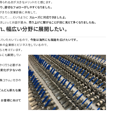
得られる点が大きなメリットだと感じます。
り、適切なフォローがしやすくなりました。
がきたら営業部長に共有して、
......というように
スムーズに対応できましたよ。
ほしい」とお話が進み、
売り上げに繋がることが目に見えて多くなりましたね。
れ、幅広い分野に展開したい。
でいただいているので、
今後は海外にも販路を広げたいです。
本の企業様とビジネスをしているので、
らと考えています。
ルにも展開してい
かく行う必要があ
の変化が少ないの
集コラム』付きの
どんどん新たな展
・お客様に向けて