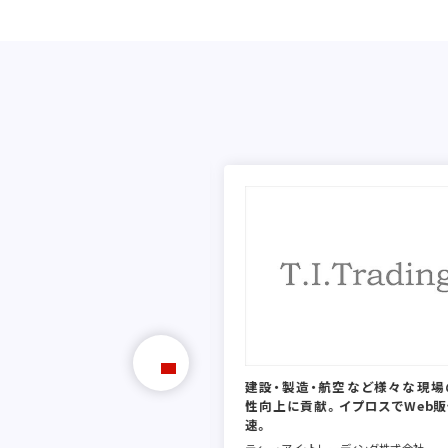
接触できなかったターゲット層へ
展示会への集客で効果を実感。
ニーズを発見できるなど驚きの
りました。
ントラル科学貿易
建設・製造・航空など様々な現場
性向上に貢献。イプロスでWeb
速。