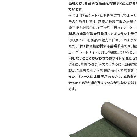
当社では、高品質な製品を提供することはも
ています。
例えば〈防草シート〉は敷き方にコツやルール
そのため当社では、営業が敷設工事の現場に
施工後も継続的に様子を見に行ってアフターフ
製品の効果が最大限発揮されるようなお手伝
取り扱っている製品の魅力と併せ、このよう
ただ、1件1件直接訪問する営業手法では、
コーポレートサイトに詳しく掲載しているとい
何もないところからわざわざサイトを見にき
さらに、営業の機会損失のリスクにも課題を
製品に興味のないお客様に頑張って営業をか
また、リソースには限界があるので、成約ま
せっかくできた縁がうまくつながらないのは
です。