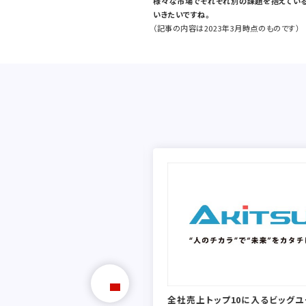
様々な市場でそれぞれ別の課題を抱えている
いきたいですね。
（記事の内容は2023年3月時点のものです）
会員数で、ターゲット層にしっか
ーチ。製品PRからショールーム
、結果を出すならイプロス。
ンタープライズ株式会社
全社売上トップ10に入るビッグ