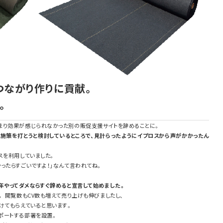
つながり作りに貢献。
。
まり効果が感じられなかった別の販促支援サイトを辞めることに。
施策を打とうと検討しているところで、見計らったようにイプロスから声がかかったん
スを利用していました。
ったらすごいですよ！」なんて言われてね。
。
年やってダメならすぐ辞めると宣言して始めました。
。
閲覧数もCV数も増えて売り上げも伸びましたし、
けてもらえていると思います。
ポートする部署を設置。