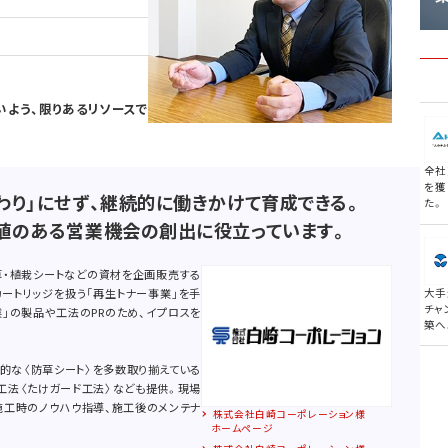
いよう、限りあるリソースで
全社
を獲
わり」にせず、継続的に働きかけて育成できる。
た。
値のある営業機会の創出に役立っています。
草・植栽シートなどの資材を企画販売する
大手
カートリッジを扱う「再生トナー事業」を手
チャ
業」の製品や工法のPRのため、イプロスを
築へ
的な〈防草シート〉を多数取り揃えている
工法〈たけガード工法〉なども提供。現場
施工時のノウハウ指導、施工後のメンテナ
株式会社白崎コーポレーション様
ホームページ