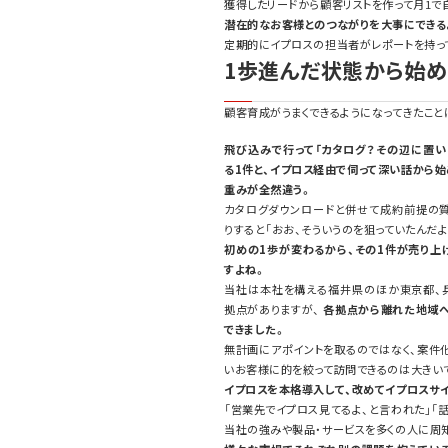
獲得したリードから顧客リストを作って月1で
潜在的なお客様とのつながりを大事にできる
定期的にイプロスの担当者がレポートを持っ
1歩進んだ状態から始め
顧客育成がうまくできるようになってきたこと
飛び込みで行って「カタログ？その辺に置い
る1件と、イプロス経由で伺って深い話から始
重みが全然違う。
カタログダウンロードと併せて成約前提の
りすると「おお、そういうのを狙っていたんだよ
初めの1歩が変わるから、その1件が売り上
すよね。
当社は本社を構える福井県のほか東京都、
拠点がありますが、
各拠点から離れた地域
できました。
無計画にアポイントを取るのではなく、案件
いお客様に的を絞って訪問できるのは大きい
イプロスを本格導入して、改めてイプロスサ
「営業先でイプロス見てるよ、と言われた」「
当社の強みや製品・サービスを多くの人に周