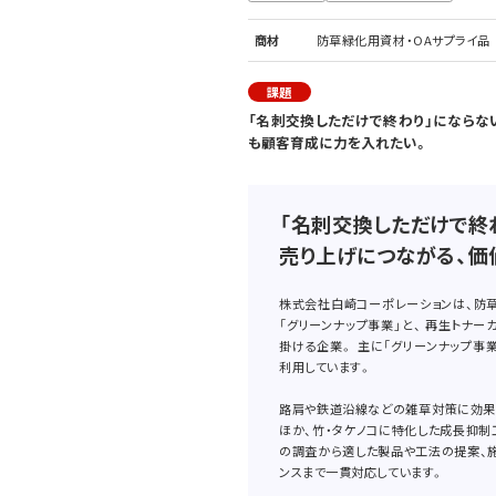
商材
防草緑化用資材・OAサプライ品
課題
「名刺交換しただけで終わり」にならな
も顧客育成に力を入れたい。
「名刺交換しただけで終
売り上げにつながる、価
株式会社白崎コーポレーションは、防
「グリーンナップ事業」と、 再生トナー
掛ける企業。 主に「グリーンナップ事
利用しています。
路肩や鉄道沿線などの雑草対策に効果
ほか、竹・タケノコに特化した成長抑制
の調査から適した製品や工法の提案、
ンスまで一貫対応しています。