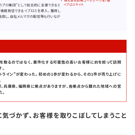
株式会社白崎コーポレーション様
のプロ集団"として総合的に支援できると
イプロスサイト
く情報発信できるイプロスを導入。獲得し
活用し、自社メルマガの配信等も行いなが
を取るのではなく、案件化する可能性の高いお客様に的を絞って訪問
す。
トライン"が変わった。初めの1歩が変わるから、その1件が売り上げに
。
、兵庫県、福岡県に拠点がありますが、各拠点から離れた地域への営
た。
に気づかず、お客様を取りこぼしてしまうこと