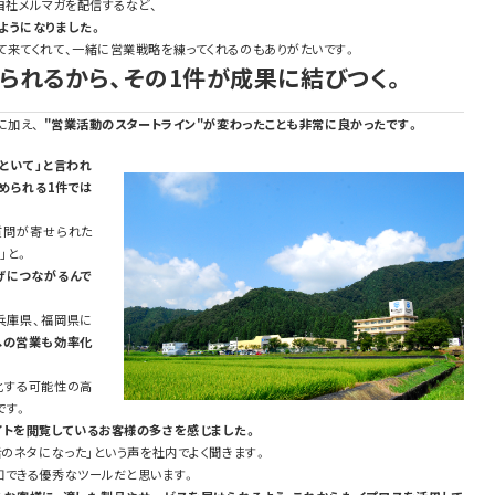
自社メルマガを配信するなど、
ようになりました。
て来てくれて、一緒に営業戦略を練ってくれるのもありがたいです。
られるから、その1件が成果に結びつく。
に加え、
"営業活動のスタートライン"が変わったことも非常に良かったです。
といて」と言われ
められる1件では
質問が寄せられた
」と。
げにつながるんで
兵庫県、福岡県に
への営業も効率化
化する可能性の高
です。
イトを閲覧しているお客様の多さを感じました。
話のネタになった」という声を社内でよく聞きます。
知できる優秀なツールだと思います。