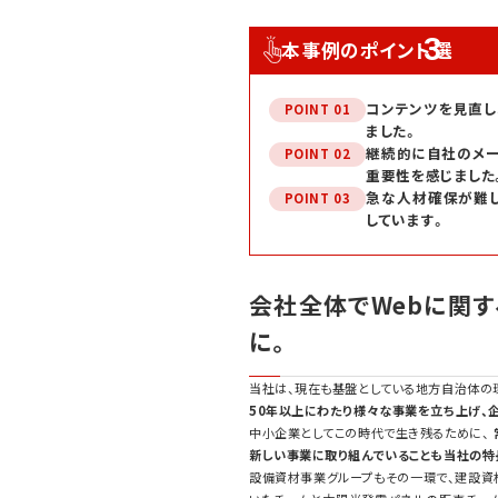
3
本事例のポイント
選
コンテンツを見直し
POINT 01
ました。
継続的に自社のメー
POINT 02
重要性を感じました
急な人材確保が難し
POINT 03
しています。
会社全体で
Web
に関す
に。
当社は、現在も基盤としている地方自治体の
50
年以上にわたり様々な事業を立ち上げ、
中小企業としてこの時代で生き残るために、
新しい事業に取り組んでいることも当社の特
設備資材事業グループもその一環で、建設資