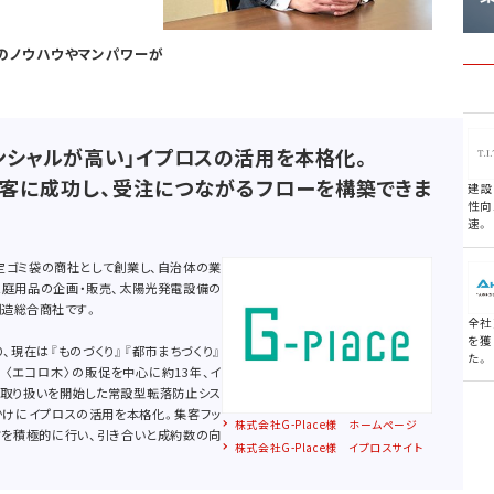
のノウハウやマンパワーが
ンシャルが高い」イプロスの活用を本格化。
客に成功し、受注につながるフローを構築できま
建設
性向
速。
指定ゴミ袋の商社として創業し、自治体の業
家庭用品の企画・販売、太陽光発電設備の
創造総合商社です。
全社
を獲
、現在は『ものづくり』『都市まちづくり』
た。
 〈エコロ木〉の販促を中心に約13年、イ
より取り扱いを開始した常設型転落防止シス
かけにイプロスの活用を本格化。集客フッ
株式会社G-Place様 ホームページ
信を積極的に行い、引き合いと成約数の向
株式会社G-Place様 イプロスサイト