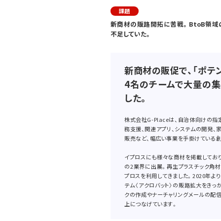
課題
新商材の販路開拓に苦戦。BtoB領域
不足していた。
新商材の販促で、「ポテ
4名のチームで大量の集
した。
株式会社G-Placeは、自治体向けの
務支援、関連アプリ、システムの開発、
販売など、幅広い事業を手掛けている
イプロスにも様々な商材を掲載しており
の2業界に出展。再生プラスチック角材
プロスを利用してきました。2020年
テム〈アクロバット〉の販路拡大をきっ
クの作成やナーチャリングメールの配
上につなげています。