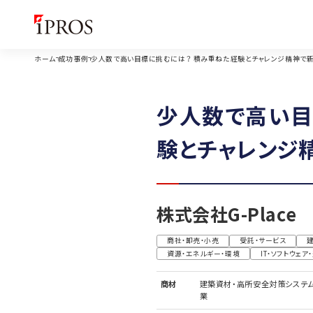
ホーム
成功事例
少人数で高い目標に挑むには？ 積み重ねた経験とチャレンジ精神で新商
少人数で高い目
験とチャレンジ
株式会社G-Place
商社・卸売・小売
受託・サービス
資源・エネルギー・環境
IT・ソフトウェア
商材
建築資材・高所安全対策システム
業