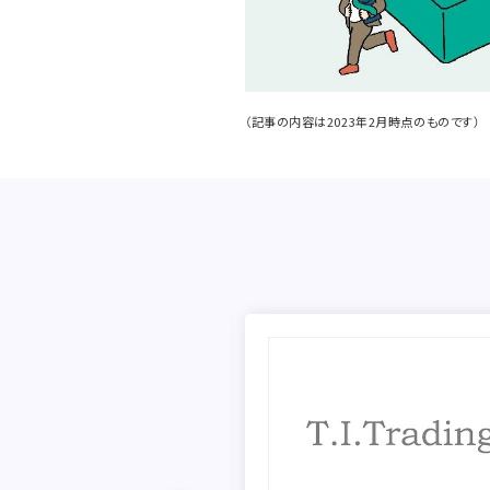
（記事の内容は2023年2月時点のものです）
接触できなかったターゲット層へ
展示会への集客で効果を実感。
ニーズを発見できるなど驚きの
りました。
ントラル科学貿易