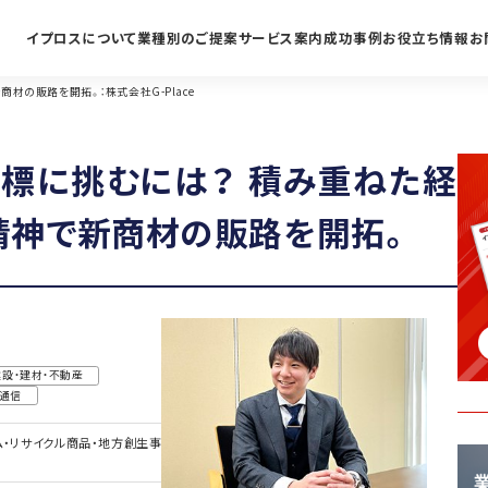
イプロスについて
業種別のご提案
サービス案内
成功事例
お役立ち情報
お
材の販路を開拓。：株式会社G-Place
標に挑むには？ 積み重ねた経
精神で新商材の販路を開拓。
建設・建材・不動産
・通信
・リサイクル商品・地方創生事