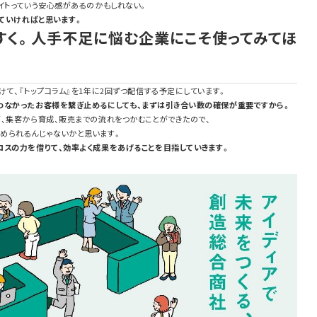
イトっていう安心感があるのかもしれない。
ていければと思います。
すく。人手不足に悩む企業にこそ使ってみてほ
て、『トップコラム』を
1
年に
2
回ずつ配信する予定にしています。
わなかったお客様を繋ぎ止めるにしても、まずは引き合い数の確保が重要ですから。
、集客から育成、販売までの流れをつかむことができたので、
められるんじゃないかと思います。
ロスの力を借りて、効率よく成果をあげることを目指していきます。