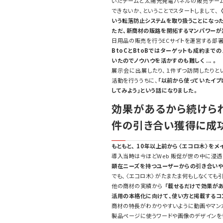
いたチームと太陽光発電パネルの販売チー
できないか、ということでスタートしまして、
いう転落防止システムを取り扱うことになっ
ただ、新商材の販路を開拓するマンパワーが
日用品の販売を行う
EC
サイトを運営する部署
BtoC
と
BtoB
ではターゲットも成約までの
いたのでノウハウを活かすのも難しく
...
。
展示会に出展したり、１件ずつ訪問したりと
活動を行ううちに、
「以前から使っていたイプ
してみよう」という話になりました。
効果があるから続けら
件の引き合い獲得に成
もともと、
10
年以上前から〈エコロ木〉をメ
導入当時は今ほど
Web
販促が世の中に浸透
顕在ニーズを持つユーザーからの引き合いや
でも、〈エコロ木〉がたまたま何もしなくても
他の商材の実績から
「載せるだけで効果があ
活用の本格化に向けて、使い方と掲載するコ
商材の特長がわかりやすいように動画やマン
製品ページに使うワードや画像のデザインをチー