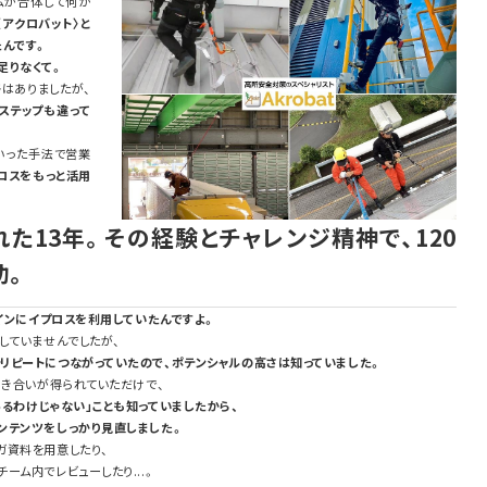
ムが合体して何か
〈アクロバット〉と
たんです。
足りなくて。
はありましたが、
ステップも違って
いった手法で営業
ロスをもっと活用
れた
13
年。その経験とチャレンジ精神で、
120
功。
インにイプロスを利用していたんですよ。
していませんでしたが、
リピートにつながっていたので、ポテンシャルの高さは知っていました。
引き合いが得られていただけで、
るわけじゃない」ことも知っていましたから、
ンテンツをしっかり見直しました。
ガ資料を用意したり、
ム内でレビューしたり...。