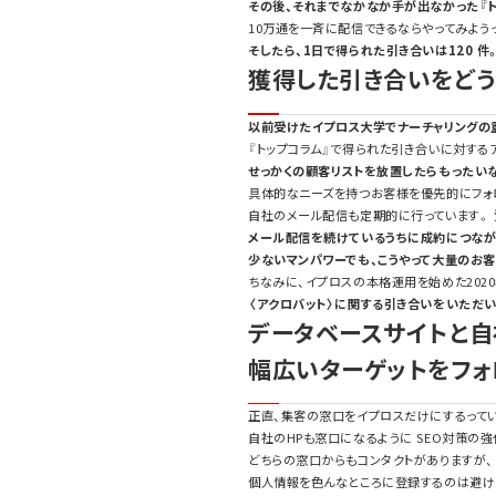
その後、それまでなかなか手が出なかった『
10
万通を一斉に配信できるならやってみよう
そしたら、
1
日で得られた引き合いは
120
件
獲得した引き合いをどう
以前受けたイプロス大学でナーチャリング
『トップコラム』で得られた引き合いに対する
せっかくの顧客リストを放置したらもったい
具体的なニーズを持つお客様を優先的にフォ
自社のメール配信も定期的に行っています。
メール配信を続けているうちに成約につなが
少ないマンパワーでも、こうやって大量のお
ちなみに、イプロスの本格運用を始めた
2020
〈アクロバット〉に関する引き合いをいただ
データベースサイトと自
幅広いターゲットをフォ
正直、集客の窓口をイプロスだけにするってい
自社の
HP
も窓口になるように
SEO
対策の強
どちらの窓口からもコンタクトがありますが
個人情報を色んなところに登録するのは避けた