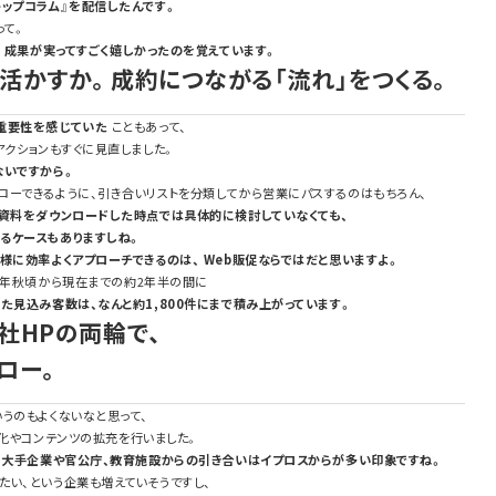
トップコラム』を配信したんです。
って。
。成果が実ってすごく嬉しかったのを覚えています。
活かすか。成約につながる「流れ」をつくる。
の重要性を感じていた
こともあって、
アクションもすぐに見直しました。
ないですから。
ローできるように、引き合いリストを分類してから営業にパスするのはもちろん、
資料をダウンロードした時点では具体的に検討していなくても、
るケースもありますしね。
客様に効率よくアプローチできるのは、
Web
販促ならではだと思いますよ。
年秋頃から現在までの約
2
年半の間に
いた見込み客数は、なんと約
1,800
件にまで積み上がっています。
社
HP
の両輪で、
ロー。
うのもよくないなと思って、
化やコンテンツの拡充を行いました。
、
大手企業や官公庁、教育施設からの引き合いはイプロスからが多い印象ですね。
い、という企業も増えていそうですし、