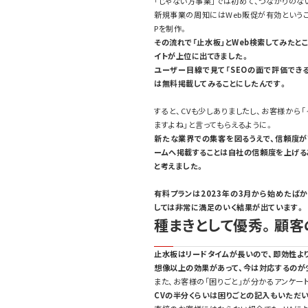
「じゃない方事業」では初めて、つながりのな
新規事業の周知にはWeb販促が有効というこ
Pを制作。
その流れで「止水板」とWeb検索してみたと
イトが上位に出てきました。
ユーザー目線で見て「SEOの面で評価できる
は無料掲載してみることにしたんです。
すると、CVも少しありましたし、お客様から
ますよね」と言ってもらえるように。
新たな業界での集客を図るうえで、信頼度が
ームへ掲載することは自社の信頼度を上げる
と考えました。
有料プランは2023年の3月から始めたばか
しては非常に満足のいく結果が出ています。
種まきとして優秀。顧客
止水板はリードタイムが長いので、即効性より
想像以上の効果があって、今は対応するのが
また、お客様の「困りごと」が分かるアンケー
CVの半分くらいは困りごとの記入もいただ