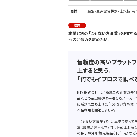
商材
金型・生産設備機器・止水板・夜
課題
本業と別の「じゃない方事業」をPRす
への発信力を高めたい。
信頼度の高いプラットフ
上すると思う。
「何でもイプロスで調べ
KTX株式会社は、1965年の創業以
品などの金型製造を手掛けるメーカーで
に新規で立ち上げた「じゃない方事業」
本格利用を開始しました。
「じゃない方事業」では、本業で培って
高く設置が容易なマグネット式止水板〈
の長い屋外用蓄光製品〈10年光〉な