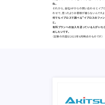
ね。
それから、自社HPからの問い合わせとイプ
わせで、思ったよりお客様が被らないんですよ
何でもイプロスで調べる"イプロスのファン
と。
有料プランへの加入を迷っている人がいたら
めしたいです。
（記事の内容は2023年6月時点のものです）
会員数で、ターゲット層にしっか
ーチ。製品PRからショールーム
、結果を出すならイプロス。
ンタープライズ株式会社