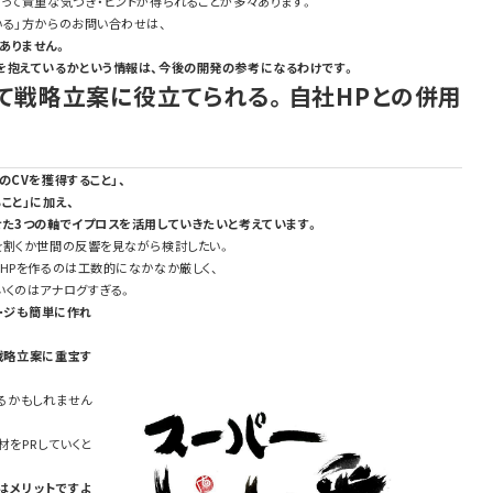
って貴重な気づき・ヒントが得られることが多々あります。
いる」方からのお問い合わせは、
ありません。
を抱えているかという情報は、今後の開発の参考になるわけです。
て戦略立案に役立てられる。自社HPとの併用
のCVを獲得すること」、
こと」に加え、
せた3つの軸でイプロスを活用していきたいと考えています。
を割くか世間の反響を見ながら検討したい。
HPを作るのは工数的になかなか厳しく、
いくのはアナログすぎる。
ージも簡単に作れ
戦略立案に重宝す
るかもしれません
をPRしていくと
はメリットですよ