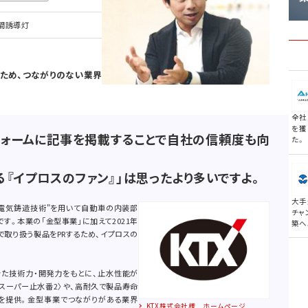
間誘導灯
るため、つながりのない業界
全社
を獲
ォームに記事を掲載することで自社の信頼度も向
た。
る『イプロスのファン』」は思ったより多いですよ。
大手
来"電気鋳造技術"を用いて自動車の内装部
チャ
す。本業の「金型事業」に加えて2021年
築へ
で取り扱う製品をPRするため、イプロスの
きた技術力・開発力をもとに、止水性能が
スーパー止水番2〉や、高耐久で製品寿命
どを提供。金型事業でつながりがある業界
KTX株式会社様 ホームページ