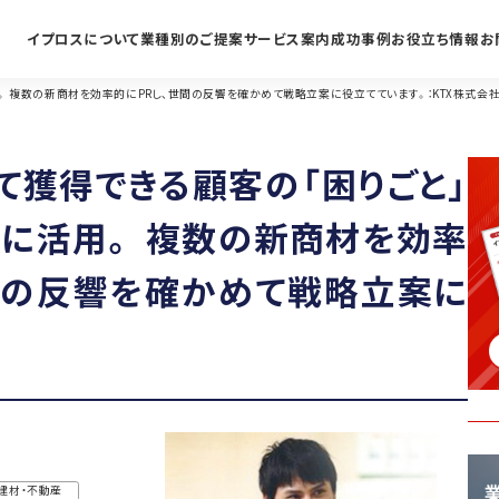
イプロスについて
業種別のご提案
サービス案内
成功事例
お役立ち情報
お
 複数の新商材を効率的にPRし、世間の反響を確かめて戦略立案に役立てています。：KTX株式会
て獲得できる顧客の「困りごと」
に活用。 複数の新商材を効率
間の反響を確かめて戦略立案に
。
建材・不動産