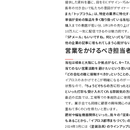
提供した資料を基に、目を引くデザイン・巧み
長年の付き合いで私たちの意図がデザイナー
また『トップコラム』は、特定の業界に特化す
単価が安めの製品を多く取り扱っている当社
購入までの敷居が低い分、1件1件の売り上
10万人に一気に配信できるのは魅力的です。
『SPメール』もいいですね。何といっても「1
他の企業の記事に埋もれてしまう心配がな
営業をかけるべき担当
当社は岐阜と大阪にしか拠点がなく、6～7
当てのない営業活動を避けたいという思いは
「どの会社の誰に接触すべきか」ということの
イプロスのおかげでそこが明確になるのが一
状態なので、
「ちょうどそちらの方に行ったと
といった打診も受け入れてくれる雰囲気の方
最近の広告では、工場等での事故防止に使用
です。 展示会でも同様に顧客の興味関心の
重ねて多くのCVを得たいと思います。
建材や福祉機器関係といった、我々の「従来
もあることから、『イプロス都市まちづくり』
2024年3月には
〈塗装治具〉のラインアップ