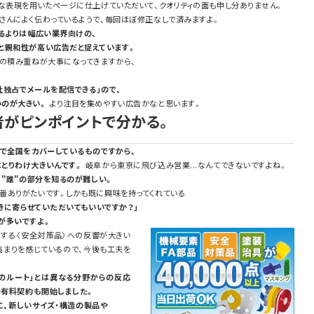
な表現を用いたページに仕上げていただいて、クオリティの面も申し分ありません。
さんによく伝わっているようで、毎回ほぼ修正なしで済みますよ。
るよりは幅広い業界向けの、
と親和性が高い広告だと捉えています。
げの積み重ねが大事になってきますから、
社独占でメールを配信できる」ので、
いのが大きい。
より注目を集めやすい広告かなと思います。
者がピンポイントで分かる。
人で全国をカバーしているものですから、
とりわけ大きいんです。
岐阜から東京に飛び込み営業...なんてできないですよね。
、"誰"の部分を知るのが難しい。
番ありがたいです。しかも既に興味を持ってくれている
きに寄らせていただいてもいいですか？」
が多いですよ。
する〈安全対策品〉への反響が大きい
高まりを感じているので、今後も工夫を
のルート」とは異なる分野からの反応
の有料契約も開始しました。
に、新しいサイズ・構造の製品や