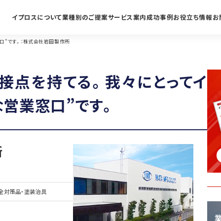
イプロスについて
業種別のご提案
サービス案内
成功事例
お役立ち情報
お
口"です。：株式会社岩田製作所
接点を持てる。我々にとってイ
な営業窓口”です。
所
全対策品・塗装治具