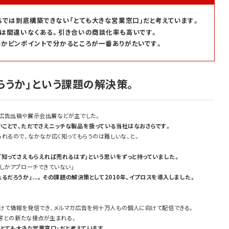
ちでは到底構築できない「とても大きな営業窓口」だと考えています。
は間違いなくある。引き合いの商談化率も高いです。
かピンポイントで分かるところが一番ありがたいです。
らうか」という課題の解決策。
広告出稿や展示会出展などが主でした。
ことで、ただでさえニッチな製品を扱っている当社はなおさらです。
れるので、なかなか広く知ってもらうのは難しいな、と。
「知ってさえもらえれば売れるはず」という思いをずっと持っていました。
しかアプローチできていない」
だろうか」...。その課題の解決策として2010年、イプロスを導入しました。
けて情報を発信でき、メルマガ広告を何十万人もの個人に向けて配信できる。
顧客との新たな接点が生まれる。
とても大きな営業窓口」だと考えています。