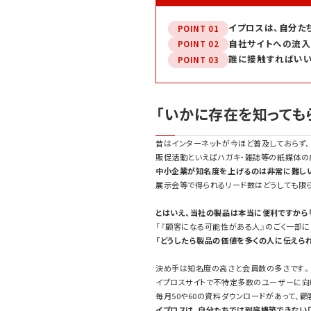
イプロスは、自分た
POINT 01
自社サイトへの流入
POINT 02
誰に接触すればいい
POINT 03
「いかに存在を知っても
昔はインターネットが今ほど普及しておらず、
販促活動といえばハガキ・雑誌等の紙媒体の
中小企業が知名度を上げるのは非常に難しい
展示会等で得られるリード数はどうしても限ら
とはいえ、当社の製品は本当に便利ですから
「『顧客になる可能性がある人』のごく一部に
「どうしたら製品の価値を多くの人に伝えられる
決め手は知名度の高さと会員数の多さです。
イプロスサイトで不特定多数のユーザーに向
毎月50や60の資料ダウンロードがあって、
イプロスは、自分たちでは到底構築できない「