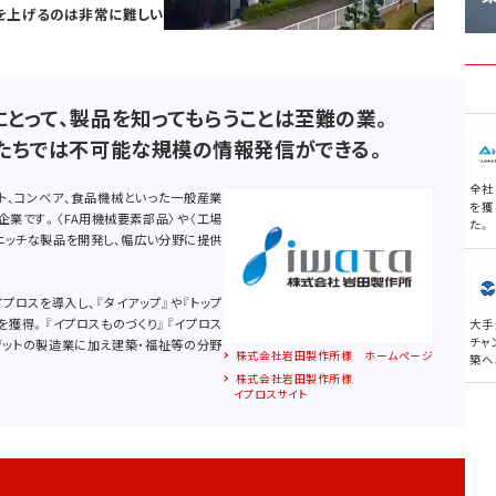
を上げるのは非常に難しい
とって、製品を知ってもらうことは至難の業。
たちでは不可能な規模の情報発信ができる。
全社
ト、コンベア、食品機械といった一般産業
を獲
業です。〈FA用機械要素部品〉や〈工場
た。
ニッチな製品を開発し、幅広い分野に提供
プロスを導入し、『タイアップ』や『トップ
を獲得。『イプロスものづくり』『イプロス
大手
チャ
ゲットの製造業に加え建築・福祉等の分野
株式会社岩田製作所様 ホームページ
築へ
株式会社岩田製作所様
イプロスサイト