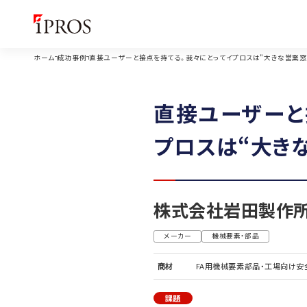
ホーム
成功事例
直接ユーザーと接点を持てる。我々にとってイプロスは"大きな営業窓
直接ユーザーと
プロスは“大き
株式会社岩田製作
メーカー
機械要素・部品
商材
FA用機械要素部品・工場向け安
課題