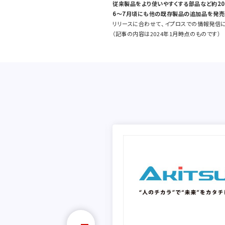
従来製品をより使いやすくする部品など約20
6～7月頃にも他の既存製品の追加品を発売
リリースに合わせて、イプロスでの情報発信
（記事の内容は2024年1月時点のものです）
会員数で、ターゲット層にしっか
ーチ。製品PRからショールーム
、結果を出すならイプロス。
ンタープライズ株式会社