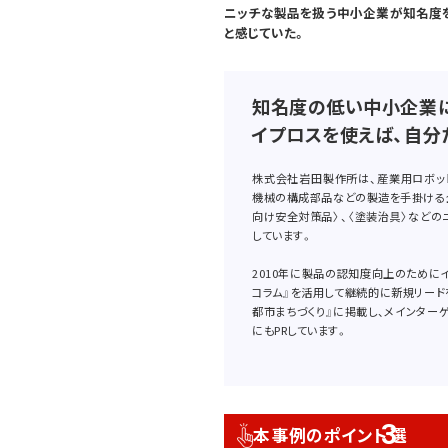
ニッチな製品を扱う中小企業が知名度
と感じていた。
知名度の低い中小企業に
イプロスを使えば、自分
株式会社岩田製作所は、産業用ロボッ
機械の構成部品などの製造を手掛ける企
向け安全対策品〉、〈塗装治具〉などの
しています。
2010年に製品の認知度向上のためにイ
コラム』を活用して継続的に新規リード
都市まちづくり』に掲載し、メインター
にもPRしています。
3
本事例のポイント
選