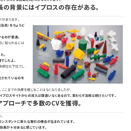
長の背景にはイプロスの存在がある。
ドがあります。
治具〉をちょうど
かるのが普通。
客に知られるには
した。
議でしたよ。
索順位も下位でし
載されているのを
で、ここまでの効果を感じることはなくなりましたが、
もイプロスサイトからの流入は間違いなくあるので、変わらず活用は続けたいです。
プローチで多数のCVを獲得。
た。
コンスタントに新たな取引の機会が生まれています。
対効果が十分あると感じています。