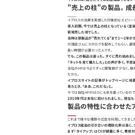
"売上の柱"の製品。成
イプロスの効果を実感した印象的なエピソー
導入初期、今では売上の柱となっている〈塗装
新発売した頃でした。
当時は新製品が"売れてくる"まで1～2年か
代理店さんにカタログを配布してもらい、顧
長い時間が必要だったんです。
でも、この製品は違った。すぐに売れ始めま
「ネットを見て購入した」との声が多く、不思
当社のHPは今よりずっと閲覧数が少なく、検
たから。
イプロスサイトの記事がトップページに掲
見たとき、「ああ、これだな」と。
今では自社HPのSEOにも気を遣っているの
2010年代は本当に助けられました。現在
製品の特性に合わせたア
これまで様々な種類の広告を利用してきまし
イプロス経由の引き合いの商談化率は高く、
まず『タイアップ』はCVが顕著に多く、費用