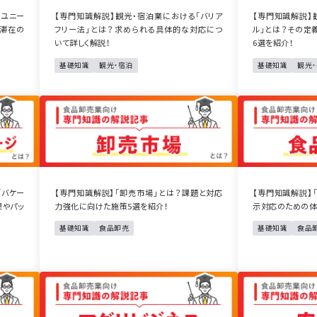
「ユニー
【専門知識解説】観光・宿泊業における「バリア
【専門知識解説】
期滞在の
フリー法」とは？求められる具体的な対応につ
ル」とは？その定
いて詳しく解説！
6選を紹介！
基礎知識
観光・宿泊
基礎知識
観光
「バケー
【専門知識解説】「卸売市場」とは？課題と対応
【専門知識解説】
果やパッ
力強化に向けた施策5選を紹介！
示対応のための体
基礎知識
食品卸売
基礎知識
食品