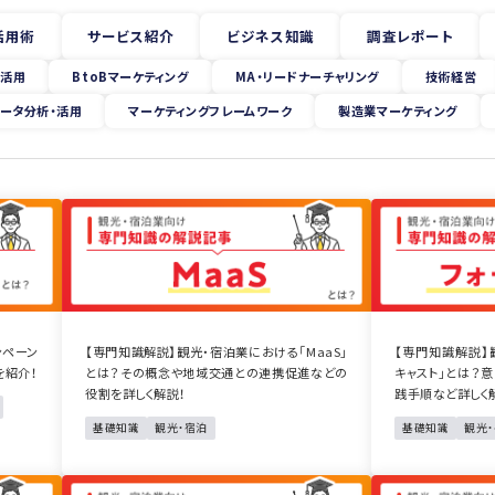
活用術
サービス紹介
ビジネス知識
調査レポート
I活用
BtoBマーケティング
MA・リードナーチャリング
技術経営
ータ分析・活用
マーケティングフレームワーク
製造業マーケティング
ンペーン
【専門知識解説】観光・宿泊業における「MaaS」
【専門知識解説】
を紹介！
とは？その概念や地域交通との連携促進などの
キャスト」とは？
役割を詳しく解説！
践手順など詳しく
基礎知識
観光・宿泊
基礎知識
観光