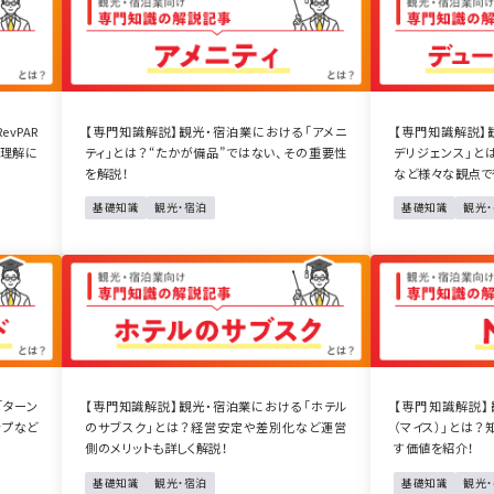
vPAR
【専門知識解説】観光・宿泊業における「アメニ
【専門知識解説】
の理解に
ティ」とは？“たかが備品”ではない、その重要性
デリジェンス」と
を解説！
など様々な観点で
基礎知識
観光・宿泊
基礎知識
観光
「ターン
【専門知識解説】観光・宿泊業における「ホテル
【専門知識解説】
ップなど
のサブスク」とは？経営安定や差別化など運営
（マイス）」とは
側のメリットも詳しく解説！
す価値を紹介！
基礎知識
観光・宿泊
基礎知識
観光