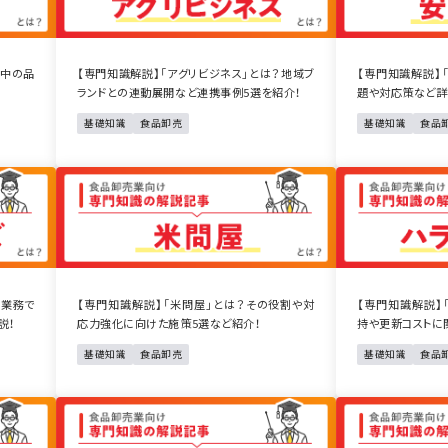
送中の品
【専門知識解説】「アグリビジネス」とは？地域ブ
【専門知識解説】
ランドとの連動展開など連携事例5選を紹介！
題や対応策など詳
基礎知識
食品卸売
基礎知識
食品
？業務で
【専門知識解説】「米問屋」とは？その役割や対
【専門知識解説】
説！
応力強化に向けた施策5選など紹介！
持や更新コストに
基礎知識
食品卸売
基礎知識
食品