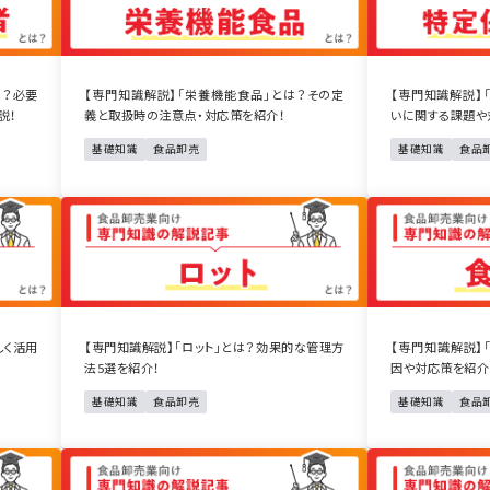
は？必要
【専門知識解説】「栄養機能食品」とは？その定
【専門知識解説】
説！
義と取扱時の注意点・対応策を紹介！
いに関する課題や
基礎知識
食品卸売
基礎知識
食品
しく活用
【専門知識解説】「ロット」とは？効果的な管理方
【専門知識解説】
法5選を紹介！
因や対応策を紹介
基礎知識
食品卸売
基礎知識
食品