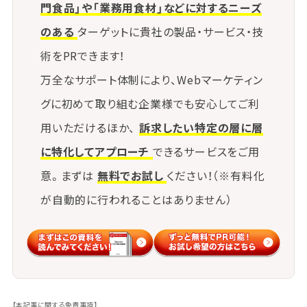
棚割りの最適化によってスペース効率も向上させま
門食品」や「業務用食材」などに対するニーズ
す。
のある
ターゲットに貴社の製品・サービス・技
術をPRできます！
⑤ 需要予測と在庫量のバランス見直
万全なサポート体制により、Webマーケティン
し
グに初めて取り組む企業様でも安心してご利
過去の実績データや季節波動をもとに、発注・在庫量
用いただけるほか、
訴求したい特定の層に層
を適正に調整し、
に特化してアプローチ
できるサービスをご用
在庫回転率
と欠品率のバランスを最適化します。
意。まずは
無料でお試し
ください！（※有料化
が自動的に行われることはありません）
【本記事に関する免責事項】