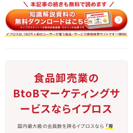
マニュアル
現場スタッフにもわかりやすいマニュアルや手順書を
整備し、
実務に即した
OJT
を通じて在庫管理への理解を深め
ます。
③ 入荷・出荷データの自動連携
仕入れシステムと在庫システムを連携させ、
食品卸売業の
入荷時点で在庫が即時更新される仕組みを整えるこ
とで、タイムラグのない管理が可能になります。
BtoBマーケティングサ
ービスならイプロス
④ 棚番の固定と定期的な見直し
商品配置を固定化することで誤出荷や探し時間を削減
国内最大級の会員数を誇るイプロスなら
「専
し、