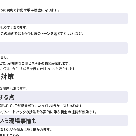
。
いった観点で行動を学ぶ機会になります。
しやすくなります。
「この場面ではもう少し声のトーンを落とすとよい」など、
当し、
とで、段階的な自信とスキルの構築が図れます。
則の伝達」から、「成長を促す仕組み」へと進化します。
の対策
うな課題もあります。
する点
らず、OJTが感覚頼りになってしまうケースもあります。
や、フィードバックの技法を体系的に学ぶ機会の提供が有効です。
いう現場事情も
ないという悩みは多く聞かれます。
み込むことや、