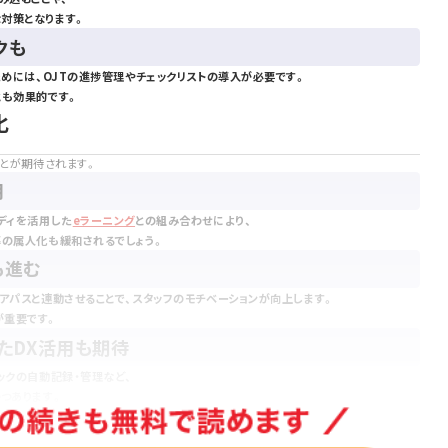
対策となります。
クも
ためには、OJTの進捗管理やチェックリストの導入が必要です。
とも効果的です。
化
ことが期待されます。
用
ディを活用した
eラーニング
との組み合わせにより、
導の属人化も緩和されるでしょう。
も進む
アパスと連動させることで、スタッフのモチベーションが向上します。
が重要です。
たDX活用も期待
ックの自動記録・管理など、
つあります。