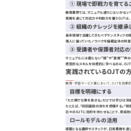
① 現場で即戦力を育てる
教育業界では、マニュアル通りにはいかない
実務を通じて対応力や判断力を養うOJTは
② 組織のナレッジを継承
長年現場で活躍してきたベテランスタッフの
個人に偏っていたノウハウを組織全体の財産
③ 受講者や保護者対応
マニュアルには載らない"間"や"表情""声の
感覚的なスキルを体感的に学べるのは、OJ
実践されているOJTの
教育・学習サービス業において、OJTを効果
目標を明確にする
「ただ隣で仕事を見せる」だけでは学びは深
たとえば、「初回面談の流れを把握する」「保
日々のOJTに目的を持たせることで、育成
ロールモデルの活用
模範となる講師やスタッフが、日常業務を通