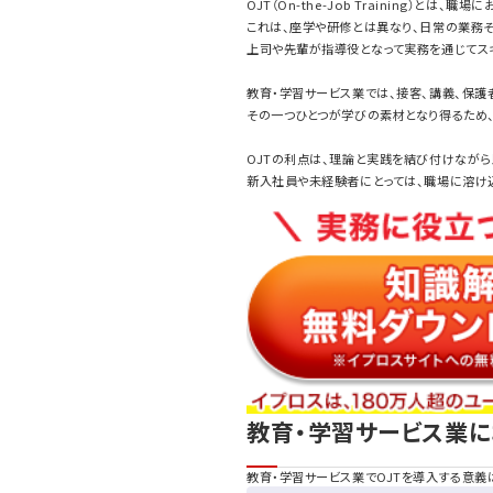
OJT（On-the-Job Training）と
これは、座学や研修とは異なり、日常の業務そ
上司や先輩が指導役となって実務を通じてス
教育・学習サービス業では、接客、講義、保護
その一つひとつが学びの素材となり得るため、
OJTの利点は、理論と実践を結び付けながら
新入社員や未経験者にとっては、職場に溶け
教育・学習サービス業
教育・学習サービス業でOJTを導入する意義