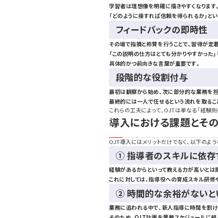
学習者は理想像を明確に描きやすくなります
「どのように接すれば信頼を得られるか」と
フィードバックの即時性
その場で指摘と称賛を行うことで、習得が定着
「この説明の仕方はとても分かりやすかった」
具体的かつ前向きな言葉が重要です。
段階的な役割付与
最初は観察から始め、次に部分的な業務を担
最終的には一人で任せるという流れを取るこ
これらの工夫によって、OJTは単なる「経験
導入における課題とそ
OJT導入にはメリットだけでなく、以下のよ
① 指導者のスキルに依存
経験があるからといって教える力が高いとは限
これに対しては、指導役への育成スキル研修
② 時間的な余裕がないと
業務に追われる中で、新人指導に時間を割け
そのため、OJT計画を業務スケジュールに組