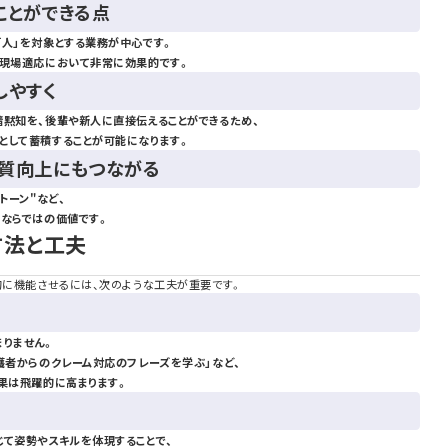
ことができる点
「人」を対象とする業務が中心です。
、現場適応において非常に効果的です。
しやすく
暗黙知を、後輩や新人に直接伝えることができるため、
として蓄積することが可能になります。
の質向上にもつながる
トーン"など、
Tならではの価値です。
方法と工夫
的に機能させるには、次のような工夫が重要です。
まりません。
護者からのクレーム対応のフレーズを学ぶ」など、
効果は飛躍的に高まります。
じて姿勢やスキルを体現することで、