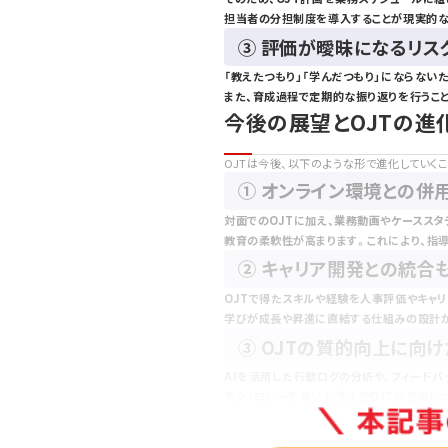
担当者の分担制度を導入することが現実的な
③ 評価が曖昧になるリス
「教えたつもり」「学んだつもり」にならない
また、育成過程で定期的な振り返りを行うこ
今後の展望とOJTの進
OJTは今後、以下のような形で進化していく
① オンライン環境との併
対面でのOJTに加え、業務動画やケーススタ
教育の柔軟性が高まります。これにより、指
② キャリア開発との統合
OJTで得たスキルや経験を人事評価やキャリ
学びが成長や昇進に直結する仕組みの設計
③ OJTの質的向上に向け
AIを活用した行動ログの分析や、フィードバ
テクノロジーを用いた進化型OJTが登場しつ