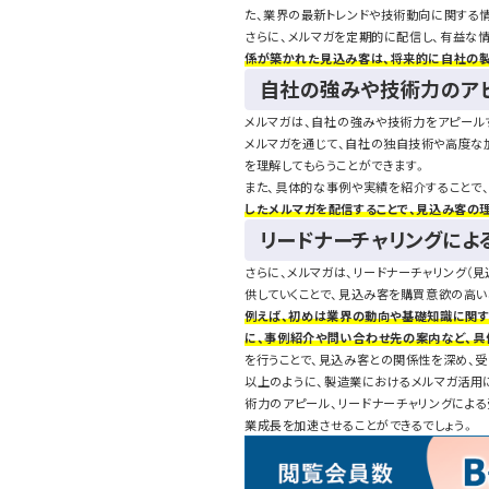
た、業界の最新トレンドや技術動向に関する
さらに、メルマガを定期的に配信し、有益な
係が築かれた見込み客は、将来的に自社の製
自社の強みや技術力のア
メルマガは、自社の強みや技術力をアピール
メルマガを通じて、自社の独自技術や高度な
を理解してもらうことができます。
また、具体的な事例や実績を紹介することで
したメルマガを配信することで、見込み客の
リードナーチャリングによ
さらに、メルマガは、リードナーチャリング
供していくことで、見込み客を購買意欲の高い
例えば、初めは業界の動向や基礎知識に関す
に、事例紹介や問い合わせ先の案内など、具
を行うことで、見込み客との関係性を深め、受
以上のように、製造業におけるメルマガ活用
術力のアピール、リードナーチャリングによる
業成長を加速させることができるでしょう。