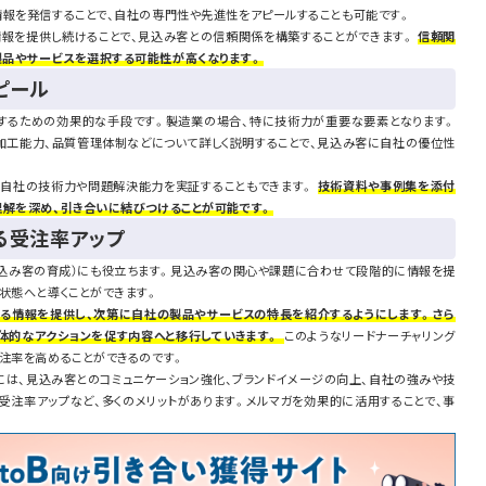
情報を発信することで、自社の専門性や先進性をアピールすることも可能です。
情報を提供し続けることで、見込み客との信頼関係を構築することができます。
信頼関
品やサービスを選択する可能性が高くなります。
ピール
するための効果的な手段です。製造業の場合、特に技術力が重要な要素となります。
加工能力、品質管理体制などについて詳しく説明することで、見込み客に自社の優位性
、自社の技術力や問題解決能力を実証することもできます。
技術資料や事例集を添付
理解を深め、引き合いに結びつけることが可能です。
る受注率アップ
（見込み客の育成）にも役立ちます。見込み客の関心や課題に合わせて段階的に情報を提
状態へと導くことができます。
る情報を提供し、次第に自社の製品やサービスの特長を紹介するようにします。さら
体的なアクションを促す内容へと移行していきます。
このようなリードナーチャリング
注率を高めることができるのです。
には、見込み客とのコミュニケーション強化、ブランドイメージの向上、自社の強みや技
受注率アップなど、多くのメリットがあります。メルマガを効果的に活用することで、事