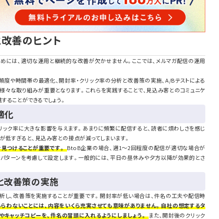
と改善のヒント
めには、適切な運用と継続的な改善が欠かせません。ここでは、メルマガ配信の運用
頻度や時間帯の最適化、開封率・クリック率の分析と改善策の実施、A/Bテストによる
、様々な取り組みが重要となります。これらを実践することで、見込み客とのコミュニケ
進することができるでしょう。
適化
リック率に大きな影響を与えます。あまりに頻繁に配信すると、読者に煩わしさを感じ
が低すぎると、見込み客との接点が減ってしまいます。
を見つけることが重要です。
BtoB企業の場合、週1～2回程度の配信が適切な場合が
動パターンを考慮して設定します。一般的には、平日の昼休みや夕方以降が効果的とさ
と改善策の実施
析し、改善策を実施することが重要です。開封率が低い場合は、件名の工夫や配信時
もらわないことには、内容をいくら充実させても意味がありません。自社の想定するタ
やキャッチコピーを、件名の冒頭に入れるようにしましょう。
また、開封後のクリック