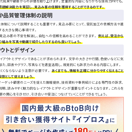
た成果や顧客からの評価を取り上げます。定量的な内容になりがちな技術力PRでも、
問題解決能力を実証し、見込み客の信頼を獲得することができるのです。
や品質管理体制の説明
体制について説明することも重要です。見込み客にとって、受託加工の依頼方法や進
する大きな関心事項です。
、見込み客の不安を解消し、自社への信頼を高めることができます。
例えば、受注から
り組みを写真や動画で紹介したりするのも良いでしょう。
ウトとデザイン
レイアウトとデザインであることが求められます。文字の大きさや行間、色使いなどに気
また、図表やグラフ、写真などを適宜活用し、視覚的にも訴求力のある内容にします。
にくくならないよう注意が必要です。
あくまでも、情報を正確に分かりやすく伝えること
役割として捉えましょう。
ターゲット顧客のニーズを捉えた情報提供、技術資料や事例紹介による専門性の訴求、
明、読みやすく魅力的なレイアウトとデザインが重要なポイントとなります。これらを
客の関心を引き付け、引き合いや受注につなげていくことができるでしょう。