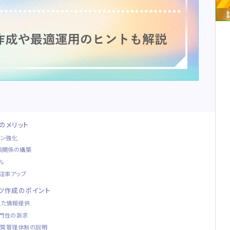
のメリット
ョン強化
頼関係の構築
ル
注率アップ
ンツ作成のポイント
えた情報提供
門性の訴求
品質管理体制の説明