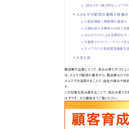
・読みやすく魅力的なレイアウ
3.メルマガ配信の運用と改善の
①配信頻度と時間帯の最適化
②開封率や点撃率の分析と改
③A/Bテストによる効果的なタ
④顧客からのフィードバックを
⑤イプロスの育成管理機能を
4.まとめ
製造業の企業にとって、見込み客とのコミュ
は、メルマガ配信の基本から、製造業ならでは
メルマガを活用することで、自社の強みや技
す。
この記事を読み進めることで、見込み客との
はずです。ぜひ最後までご覧ください。