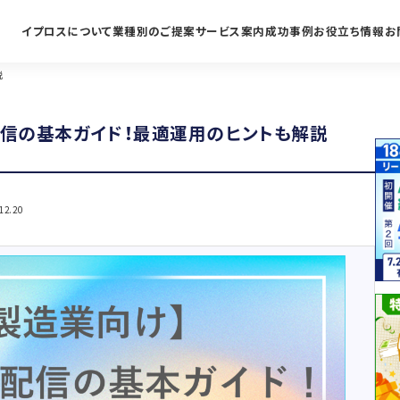
イプロスについて
業種別のご提案
サービス案内
成功事例
お役立ち情報
お
説
配信の基本ガイド！最適運用のヒントも解説
12.20