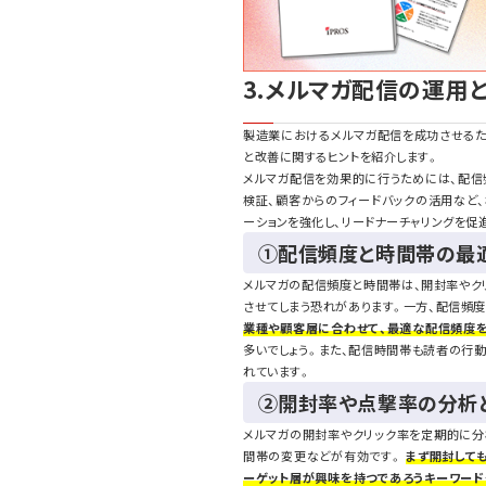
3.メルマガ配信の運用
製造業におけるメルマガ配信を成功させるた
と改善に関するヒントを紹介します。
メルマガ配信を効果的に行うためには、配信
検証、顧客からのフィードバックの活用など
ーションを強化し、リードナーチャリングを促
①配信頻度と時間帯の最
メルマガの配信頻度と時間帯は、開封率やク
させてしまう恐れがあります。一方、配信頻度
業種や顧客層に合わせて、最適な配信頻度
多いでしょう。また、配信時間帯も読者の行
れています。
②開封率や点撃率の分析
メルマガの開封率やクリック率を定期的に分
間帯の変更などが有効です。
まず開封して
ーゲット層が興味を持つであろうキーワード