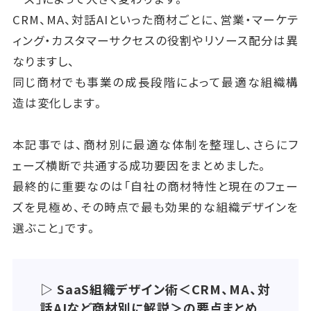
安定期に入ったSaaS企業の課題は「硬直化」です。
CRM、MA、対話AIといった商材ごとに、営業・マーケテ
収益は安定しているものの、競争環境が変化すれば一
ィング・カスタマーサクセスの役割やリソース配分は異
気にシェアを失うリスクがあります。
なりますし、
そのため、効率性を高めつつ新しい挑戦の余地を残す
同じ商材でも事業の成長段階によって最適な組織構
ことがポイントになります。
造は変化します。
具体的には、本業の収益を支えるチームと、新規事業
本記事では、商材別に最適な体制を整理し、さらにフ
や新機能開発に取り組む小規模チームを併存させる
ェーズ横断で共通する成功要因をまとめました。
「両利きの経営」を組織デザインに組み込むことが有
最終的に重要なのは「自社の商材特性と現在のフェー
効です。
ズを見極め、その時点で最も効果的な組織デザインを
選ぶこと」です。
▷ SaaS組織デザイン術＜CRM、MA、対
話AIなど商材別に解説＞の要点まとめ