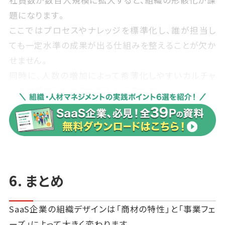
題になります。
ここではプロセスやナレッジを標準化し、誰が担当し
ても一定水準の成果が出る仕組みを整えることが欠か
せません。
同時に、人数の増加によって希薄化しやすいカルチャ
ーを維持するための仕組みも必要です。
カルチャー浸透を評価制度に組み込む、オンボーディ
ングで価値観を徹底的に伝える、
経営層が繰り返し言語化して発信する
――こうした取り組みを意識的に行うことで「大企業病」を
6. まとめ
防ぎつつスケールを持続させられます。
SaaS企業の組織デザインは「商材の特性」と「事業フェ
■ 成熟期：効率性と挑戦の両立
ーズ」によって大きく変わります。