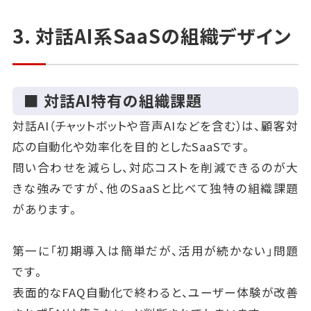
両部門が同じゴールを見据えて動けるようになりま
3. 対話AI系SaaSの組織デザイン
す。
MA系SaaSの組織デザインは「ツール運用」ではなく
■ 対話AI特有の組織課題
「全社的なプロセス統合」です。
マーケティングだけの施策にとどまらず、
対話AI（チャットボットや音声AIなどを含む）は、顧客対
営業・CSを巻き込みながらデータとコンテンツを循環
応の自動化や効率化を目的としたSaaSです。
させる体制を築くことが、成果を最大化する条件とな
問い合わせを減らし、対応コストを削減できるのが大
ります。
きな強みですが、他のSaaSと比べて独特の組織課題
があります。
第一に「初期導入は簡単だが、活用が続かない」問題
です。
表面的なFAQ自動化で終わると、ユーザー体験が改善