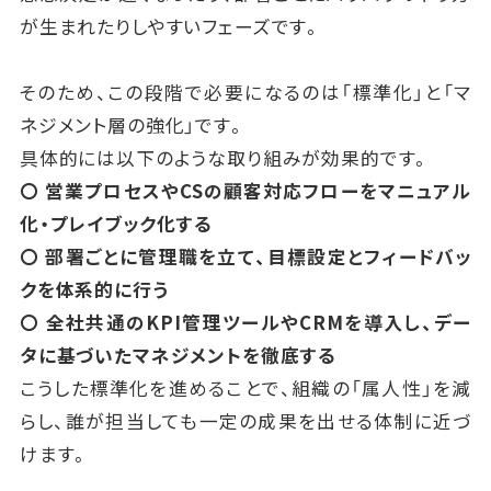
グロース期のマネジメントは「スピード感を維持しつ
が生まれたりしやすいフェーズです。
つ、
役割と指標を整えてチームを拡大させる」ことが中心
そのため、この段階で必要になるのは「標準化」と「マ
になります。
ネジメント層の強化」です。
この基盤が不十分だと、スケール期に入ったときに組
具体的には以下のような取り組みが効果的です。
織が一気に崩れやすくなります。
〇 営業プロセスやCSの顧客対応フローをマニュアル
化・プレイブック化する
〇 部署ごとに管理職を立て、目標設定とフィードバッ
クを体系的に行う
〇 全社共通のKPI管理ツールやCRMを導入し、デー
タに基づいたマネジメントを徹底する
こうした標準化を進めることで、組織の「属人性」を減
らし、誰が担当しても一定の成果を出せる体制に近づ
けます。