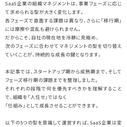
SaaS企業の組織マネジメントは、事業フェーズに応じ
し、
て求められる型が大きく変化します。
「なぜ型を変えるのか」を繰り返し説明することです。
各フェーズで直面する課題は異なり、さらに「移行期」
納得感を持って移行できれば、摩擦は最小限に抑えら
には摩擦や混乱も避けられません。
れます。
だからこそ、自社の現在地を冷静に見極め、
次のフェーズに合わせてマネジメントの型を切り替え
フェーズ移行期のマネジメントは「過去の型を完全に
ていくことが、持続的な成長の鍵となります。
捨てるのではなく、次の型を少しずつ混ぜる」ことに尽
きます。
本記事では、スタートアップ期から成熟期まで、そして
段階的に移行できるかどうかが、SaaS企業が持続的
フェーズ移行期の課題までを整理しました。
に成長できるかどうかを左右します。
それぞれの段階で何を優先すべきかを理解すること
で、組織を「人任せ」ではなく
「仕組み」として成長させることができます。
以下の5つの型を意識して運営すれば、SaaS企業は変