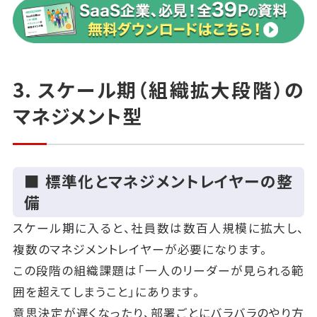
縮
〇 カスタマーサクセス：オンボーディング完了率、解
約率、拡張売上
〇 プロダクト：利用率、顧客要望対応スピード、エン
3. スケール期（組織拡大段階）の
ゲージメント指標
マネジメント型
これらを「バラバラに追う」のではなく、事業全体の成
長目標に紐づけて設計するのが肝です。
また、急成長期には「部門間の分断」が生じやすいで
■ 標準化とマネジメントレイヤーの整
す。
備
マーケティングと営業、営業とCS、CSとプロダクトの間
スケール期に入ると、社員数は数百人規模に拡大し、
で責任の押し付け合いが起きないよう
複数のマネジメントレイヤーが必要になります。
定期的なクロス部門会議や共通KPIを導入することが
この段階の組織課題は「一人のリーダーが見られる範
効果的です。
囲を超えてしまうこと」にあります。
意思決定が遅くなったり、部署ごとにバラバラのやり方