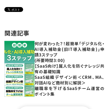
関連記事
何が変わった？！超簡単「デジタル化・
AI導入補助金(旧IT導入補助金)」申
請3ステップ
(所要時間3:00)
【SaaS向け】属人化を防ぐナレッジ共
有の基礎知識
SaaS組織デザイン術＜CRM、MA、
対話AIなど商材別に解説＞
離職率を下げるSaaSチーム運営の
ポイント集