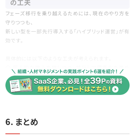
の工夫
フェーズ移行を乗り越えるためには、現在のやり方を
守りつつも、
新しい型を一部先行導入する「ハイブリッド運営」が有
効です。
具体的には以下のような工夫が考えられます。
〇 属人的な強みを残しつつ、並行して標準化を進め
る（スタートアップ → グロース）
〇 部門ごとに最適化したKPIを追いつつ、共通の指標
を導入して連携を保つ（グロース → スケール）
〇 効率的な仕組みを維持しながら、小規模チームに
裁量を与え挑戦を奨励する（スケール → 成熟）
6. まとめ
また、移行期には「新しいやり方への反発」が強く出ま
す。そこで重要なのは、経営層がビジョンを明確に示