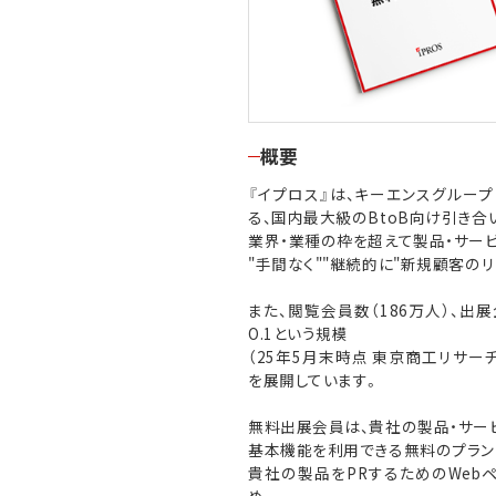
概要
『イプロス』は、キーエンスグルー
る、国内最大級のBtoB向け引き合
業界・業種の枠を超えて製品・サービ
"手間なく""継続的に"新規顧客の
また、閲覧会員数（186万人）、出
O.1という規模
（25年5月末時点 東京商工リサー
を展開しています。
無料出展会員は、貴社の製品・サービ
基本機能を利用できる無料のプラン
貴社の製品をPRするためのWeb
め、