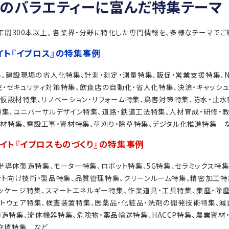
上のバラエティーに富んだ特集テーマ
、年間300本以上。各業界・分野に特化した専門情報を、多様なテーマでご
イト
『イプロス』の特集事例
集、建設現場の省人化特集、計測・測定・測量特集、販促・営業支援特集、NE
犯・セキュリティ対策特集、飲食店の自動化・省人化特集、決済・キャッシュ
、仮設材特集、リノベーション・リフォーム特集、鳥害対策特集、防水・止水
特集、ユニバーサルデザイン特集、道路・鉄道工法特集、人材育成・研修・
建材特集、電設工事・資材特集、草刈り・除草特集、デジタル化推進特集 
イト
『イプロスものづくり』の特集事例
半導体製造特集、モーター特集、ロボット特集、5G特集、セラミックス特集
ント向け技術・製品特集、品質管理特集、クリーンルーム特集、精密加工特
ッケージ特集、スマートエネルギー特集、作業道具・工具特集、集塵・除
フトウェア特集、検査装置特集、医薬品・化粧品・洗剤の開発技術特集、滅
造特集、流体機器特集、危険物・薬品輸送特集、HACCP特集、農業資材
充填特集 など