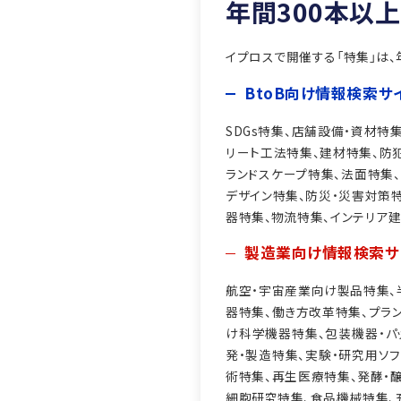
年間300本以
イプロスで開催する「特集」は
BtoB向け情報検索サ
SDGs特集、店舗設備・資材特
リート工法特集、建材特集、防
ランドスケープ特集、法面特集
デザイン特集、防災・災害対策
器特集、物流特集、インテリア
、
事例はこちら
製造業向け情報検索サ
航空・宇宙産業向け製品特集、
事例はこちら
器特集、働き方改革特集、プラ
け科学機器特集、包装機器・パ
発・製造特集、実験・研究用ソ
事例はこちら
術特集、再生医療特集、発酵・醸
細胞研究特集、食品機械特集、