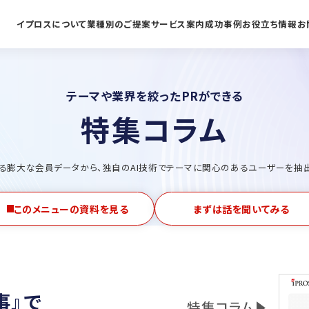
イプロスについて
業種別のご提案
サービス案内
成功事例
お役立ち情報
お
テーマや業界を絞ったPRができる
特集コラム
る膨大な会員データから、独自のAI技術でテーマに関心のあるユーザーを抽
このメニューの資料を見る
まずは話を聞いてみる
事』で