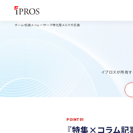
ホーム
広告メニュー
テーマ特化型メルマガ広告
イプロスが所有す
POINT01
『特集×コラム記