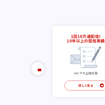
2万人以上に送れて
1回10万通配信!
刺情報と回答を獲得
10年以上の配信実績
アンケート型
リード獲得サービス
メルマガ上段広告
詳しく見る
詳しく見る