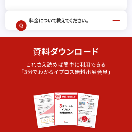
料金について教えてください。
料金はご利用いただく内容や
リード獲得
資料ダウンロード
プラン契約有無
によって異なります。イプ
ロスでは、お客さまのご要望に合わせて、
効果を最大限に高める提案を行います。
これさえ読めば簡単に利用できる
詳しくはお気軽に
お問い合わせ
ください。
「3分でわかるイプロス無料出展会員」