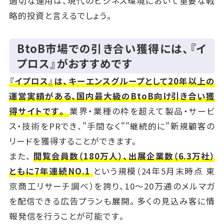
適切な運用は、現代のビジネス環境において重要な戦
略的投資と言えるでしょう。
BtoB市場での引き合い獲得には、『イ
プロス』がおすすめです
『イプロス』は、キーエンスグループとして20年以上の
運営実績がある、国内最大級のBtoB向け引き合い獲
得サイトです。
業界・業種の枠を超えて製品・サービ
ス・技術をPRでき、"手間なく""継続的に"新規顧客の
リードを獲得することができます。
また、
閲覧会員数（180万人）、出展企業数（6.3万社）
ともに7年連続NO.1
という規模（24年5月末時点 東
京商工リサーチ調べ）を誇り、10～20万通のメルマガ
を配信できる広告プランも展開。多くの見込み客に情
報発信を行うことが可能です。