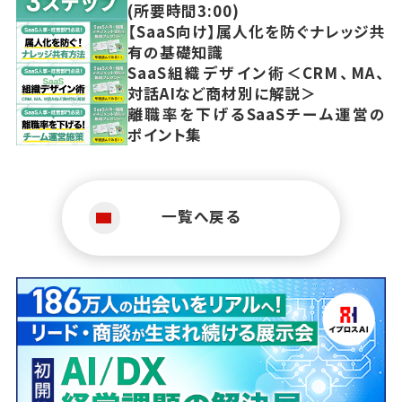
(所要時間3:00)
【SaaS向け】属人化を防ぐナレッジ共
有の基礎知識
SaaS組織デザイン術＜CRM、MA、
対話AIなど商材別に解説＞
離職率を下げるSaaSチーム運営の
ポイント集
一覧へ戻る