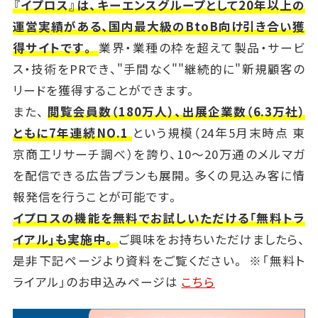
『イプロス』は、キーエンスグループとして20年以上の
運営実績がある、国内最大級のBtoB向け引き合い獲
得サイトです。
業界・業種の枠を超えて製品・サービ
ス・技術をPRでき、"手間なく""継続的に"新規顧客の
リードを獲得することができます。
また、
閲覧会員数（180万人）、出展企業数（6.3万社）
ともに7年連続NO.1
という規模（24年5月末時点 東
京商工リサーチ調べ）を誇り、10～20万通のメルマガ
を配信できる広告プランも展開。多くの見込み客に情
報発信を行うことが可能です。
イプロスの機能を無料でお試しいただける「無料トラ
イアル」も実施中。
ご興味をお持ちいただけましたら、
是非下記ページより資料をご覧ください。 ※「無料ト
ライアル」のお申込みページは
こちら