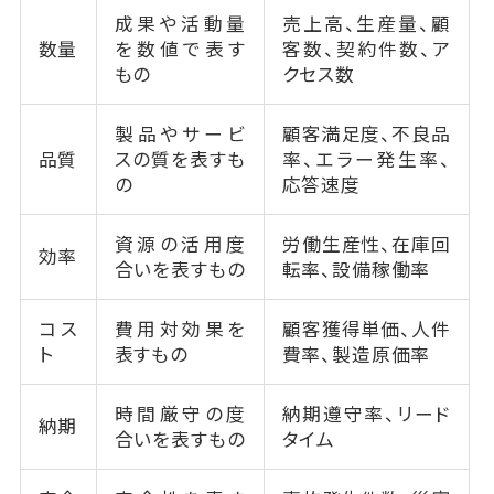
成果や活動量
売上高、生産量、顧
数量
を数値で表す
客数、契約件数、ア
もの
クセス数
製品やサービ
顧客満足度、不良品
品質
スの質を表すも
率、エラー発生率、
の
応答速度
資源の活用度
労働生産性、在庫回
効率
合いを表すもの
転率、設備稼働率
コス
費用対効果を
顧客獲得単価、人件
ト
表すもの
費率、製造原価率
時間厳守の度
納期遵守率、リード
納期
合いを表すもの
タイム