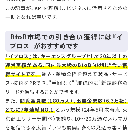
この記事が、KPIを理解し、ビジネスに活用するための
一助となれば幸いです。
BtoB市場での引き合い獲得には『イ
プロス』がおすすめです
『イプロス』は、キーエンスグループとして20年以上の
運営実績がある、国内最大級のBtoB向け引き合い獲
得サイトです。
業界・業種の枠を超えて製品・サービ
ス・技術をPRでき、"手間なく""継続的に"新規顧客の
リードを獲得することができます。
また、
閲覧会員数（180万人）、出展企業数（6.3万社）
ともに7年連続NO.1
という規模（24年5月末時点 東
京商工リサーチ調べ）を誇り、10～20万通のメルマガ
を配信できる広告プランも展開。多くの見込み客に情