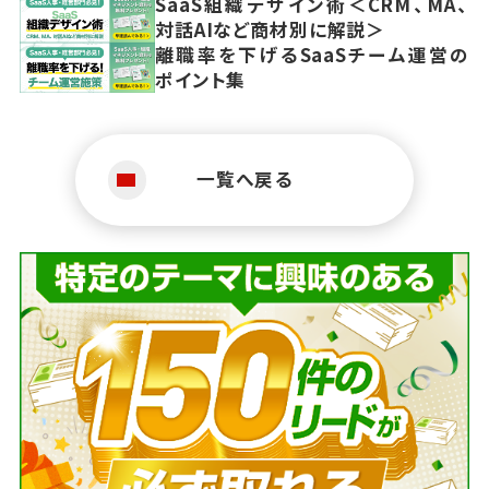
SaaS組織デザイン術＜CRM、MA、
対話AIなど商材別に解説＞
離職率を下げるSaaSチーム運営の
ポイント集
一覧へ戻る