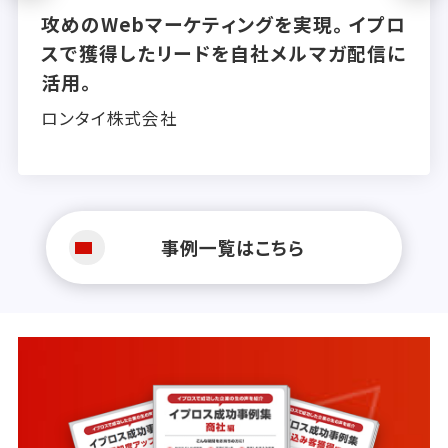
bマーケティングを実現。イプロ
“都心のL
したリードを自社メルマガ配信に
防災・脱炭
富士瓦斯株
式会社
事例一覧はこちら