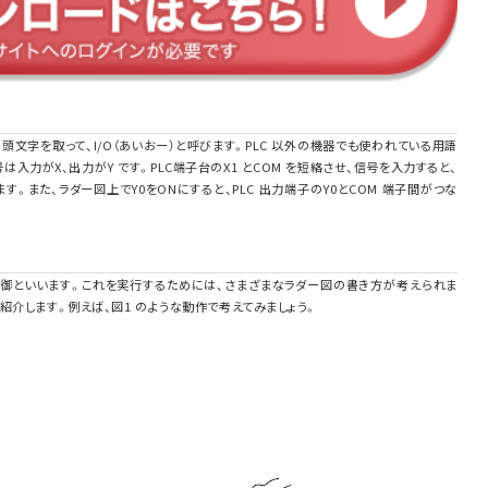
T の頭文字を取って、I/O（あいおー）と呼びます。PLC 以外の機器でも使われている用語
は入力がX、出力がY です。PLC端子台のX1 とCOM を短絡させ、信号を入力すると、
ます。また、ラダー図上でY0をONにすると、PLC 出力端子のY0とCOM 端子間がつな
御といいます。これを実行するためには、さまざまなラダー図の書き方が考えられま
紹介します。例えば、図1 のような動作で考えてみましょう。