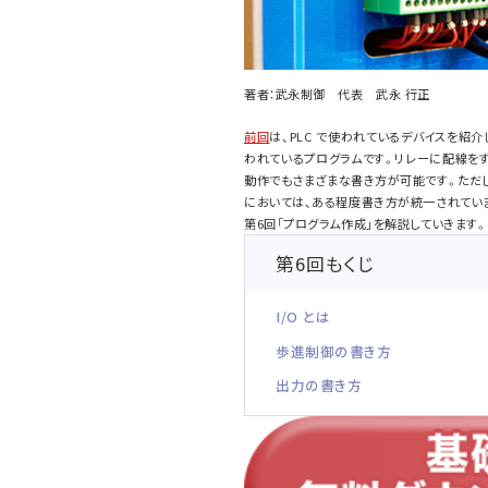
著者：武永制御 代表 武永 行正
前回
は、PLC で使われているデバイスを紹
われているプログラムです。リレーに配線を
動作でもさまざまな書き方が可能です。ただ
においては、ある程度書き方が統一されてい
第6回「プログラム作成」を解説していきます。
第6回もくじ
I/O とは
歩進制御の書き方
出力の書き方