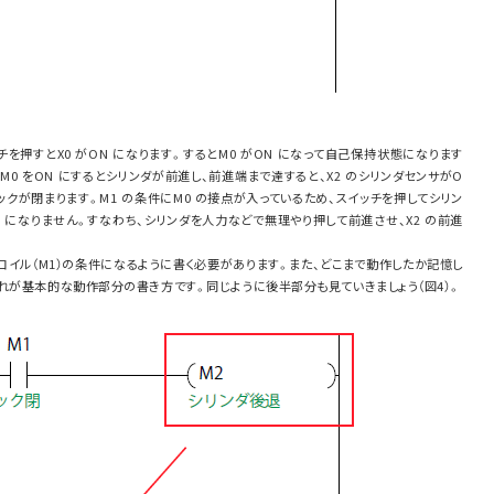
チを押すとX0 がON になります。するとM0 がON になって自己保持状態になります
。M0 をON にするとシリンダが前進し、前進端まで達すると、X2 のシリンダセンサがO
チャックが閉まります。M1 の条件にM0 の接点が入っているため、スイッチを押してシリン
N になりません。すなわち、シリンダを人力などで無理やり押して前進させ、X2 の前進
のコイル（M1）の条件になるように書く必要があります。また、どこまで動作したか記憶し
れが基本的な動作部分の書き方です。同じように後半部分も見ていきましょう（図4）。