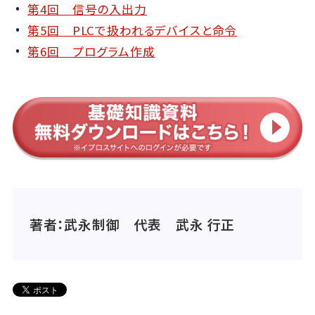
第4回 信号の入出力
第5回 PLCで扱われるデバイスと命令
第6回 プログラム作成
著者：武永制御 代表 武永 行正