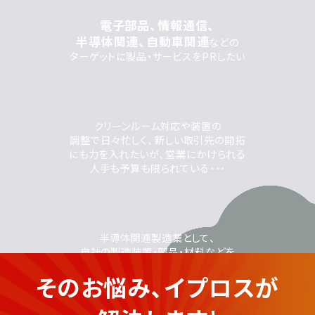
電子部品、情報通信、
半導体関連、自動車関連
などの
ターゲットに製品・サービスをPRしたい
クリーンルーム対応や装置の
調整で日々忙しく、新しい取引先の開拓
にも力を入れたいが、営業にかけられる
人手も予算も限られている･･･
半導体関連製造業として、
自社の製造装置・部品・材料などを
広くPRしたいが、Webでの集客や
そのお悩み、イプロスが
広告配信に不慣れで不安がある...
半導体産業の
企業さま