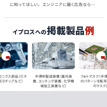
を素早くキャッチ。 商社ならではの柔軟な使い
方で、適切なタイミングでの製品PRができてい
ます。
掲載製品
例
イプロスへの
製造装置（露光装
フォトマスク（半導体チップ
シリコンウェハ（
チング装置、化学機
のパターンを転写するため
プの基盤となる
工装置など）
のマスク）
板）