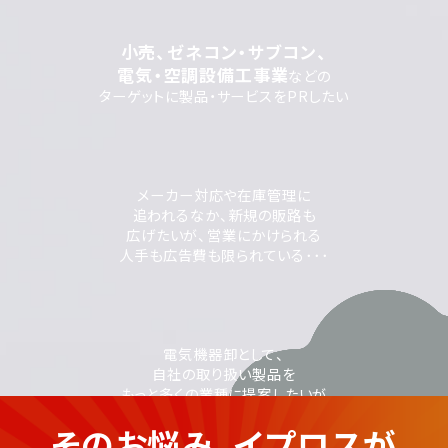
小売、ゼネコン・サブコン、
電気・空調設備工事業
などの
ターゲットに製品・サービスをPRしたい
メーカー対応や在庫管理に
追われるなか、新規の販路も
広げたいが、営業にかけられる
人手も広告費も限られている･･･
電気機器卸として、
自社の取り扱い製品を
もっと多くの業種に提案したいが
Webを使った集客や広告配信の
そのお悩み、イプロスが
ノウハウがなく不安･･･
電気機器卸売業の