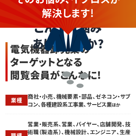
企業さま
解決します!
こんなお悩み
ありませんか?
電気機器卸売業の
ターゲットとなる
閲覧会員がこんなに!
商社・小売、機械要素・部品、ゼネコン・サブ
業種
コン、各種建設系工事業、サービス業
ほか
営業・販売系、営業、バイヤー、店舗開発、技
術職（製造系）、機械設計、エンジニア、生産
職種