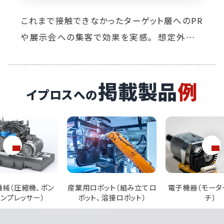
「ニッチだけど現場が求める」海外メーカー部品
を供給して、次の100年も日本の産業界に貢献
する。そのための認知度向上にイプロスを最大
限活用したい。
掲載製品
例
イプロスへの
ボット（組み立てロ
電子機器（モーター、スイッ
空調設備（エアコ
、溶接ロボット）
チ）
置、冷却装