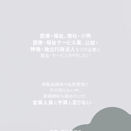
医療・福祉、商社・小売
医療・福祉サービス業、公益・
特殊・独立行政法人
などの企業に
製品・サービスをPRしたい
新製品開発や品質管理で
手が回らない中、
新規開拓も進めたいが、
営業人員
予算
足りない
も
も
･･･