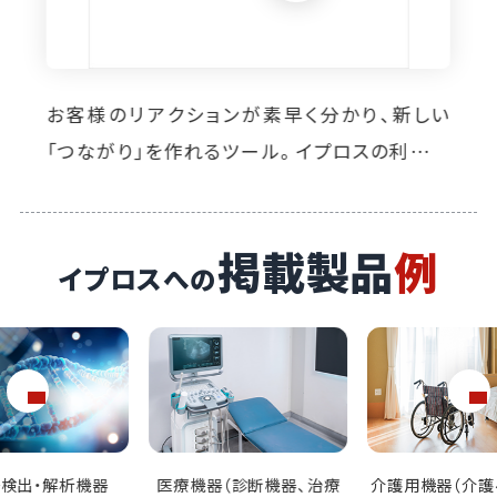
創業から120余年の老舗企業が、新たな業界へ
の進出時に採用。認知度向上と効率的な販促
に貢献するイプロスを、優秀な窓口として活用し
ています。
掲載製品
例
イプロスへの
（診断機器、治療
介護用機器（介護ベッド、車
医療用消耗品（医