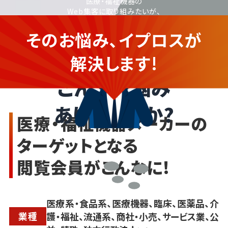
医療・福祉機器の
Web集客に取り組みたいが、
オンラインでの販路拡大方法
や
広告の知識がなく不安
そのお悩み、イプロスが
･･･
医療・福祉機器メーカーの
企業さま
解決します!
こんなお悩み
ありませんか?
医療・福祉機器メーカーの
ターゲットとなる
閲覧会員がこんなに!
医療系・食品系、医療機器、臨床、医薬品、介
業種
護・福祉、流通系、商社・小売、サービス業、公