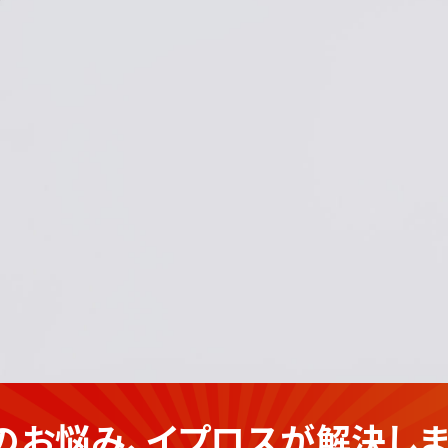
のお悩み、イプロスが
解決しま
カーの
企業さま