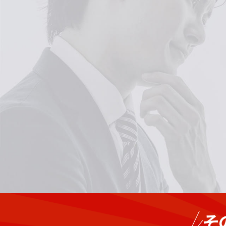
生産
商
対応
そ
や製
社・
通信機器メー