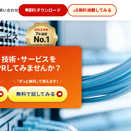
0
資料ダウンロード
無料掲載してみる
問い合わせ
￥
サービス
級!
・技術・サービスを
メーカー
PRしてみませんか？
向け
 ／
＼ 「ずっと無料」で使えます！ ／
得サイト
で
無料で試してみる