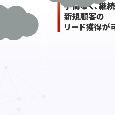
手間なく、継
な
ど
新規顧客の
の
ター
リード獲得が
ゲッ
トに
製
品・
サ
ー
ビス
をP
Rし
たい