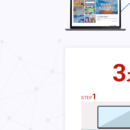
3
1
STEP