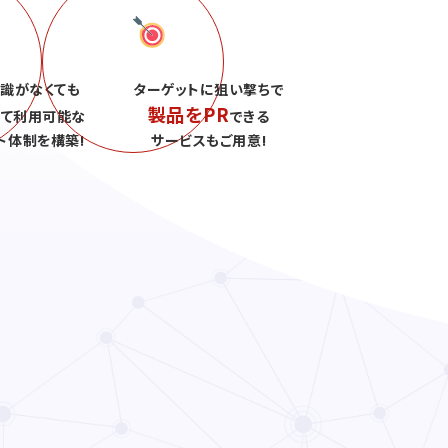
識がなくても
ターゲットに狙い撃ちで
製品をPR
して利用可能な
できる
ト体制を構築!
サービスもご用意!