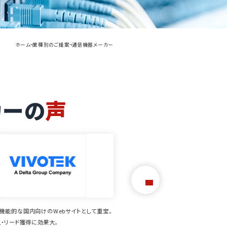
ホーム
業種別のご提案
通信機器メーカー
カーの
声
信で、長期的な関係につながるアクセスを獲
代理店ビジネスの課題を解決し、新た
の多さ、幅広さが魅力のイプロスと一緒に、通
イプロスには「購買意欲の高いお客様」