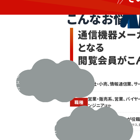
品改
小
良で
売、
こんなお悩み
手一
倉
杯。
庫・
新規
通信機器メー
リー
運
ドも
用
となる
増や
業、
した
情
閲覧会員がこ
い
報
が、
営業
通
リソ
信、
ース
商社・小売、情報通信業、サ
業種
I
も広
T・
告に
営業・販売系、営業、バイヤ
ソ
かけ
職種
ンジニア
ほか
る
フ
予算
ト
閲覧会員の2人に1人が役
も不
役職
ウ
※主任・チーフ係長クラス、課長クラス、
足し
ェ
てい
ア
る･･･