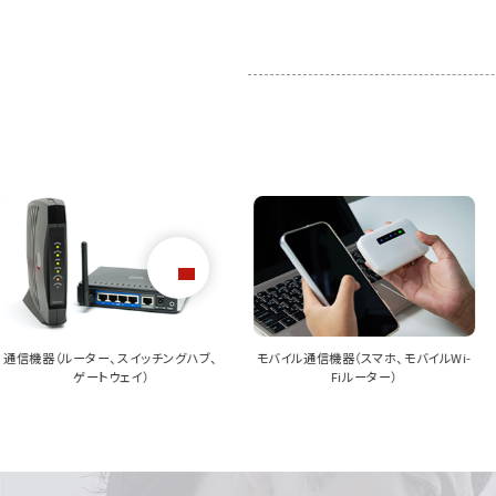
開拓していきたい。
モバイル通信機器（スマホ、モバイルWi-
サーバー機器（ラックマウントサーバー、
Fiルーター）
タワー型サーバー）