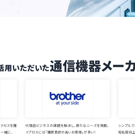
通信機器メー
活用いただいた
ズを発掘。
シンプルで機能的な国内向けのWebサイトとして重宝。
メルマガ配
！
知名度向上・リード獲得に効果大。
得。 会員