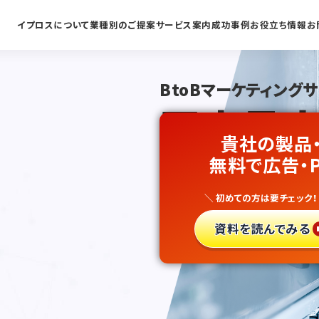
イプロスについて
業種別のご提案
サービス案内
成功事例
お役立ち情報
お
BtoBマーケティング
国内最大
貴社の製品
通信機器
無料で広告・
＼ 初めての方は要チェック！
リード獲
資料を読んでみる