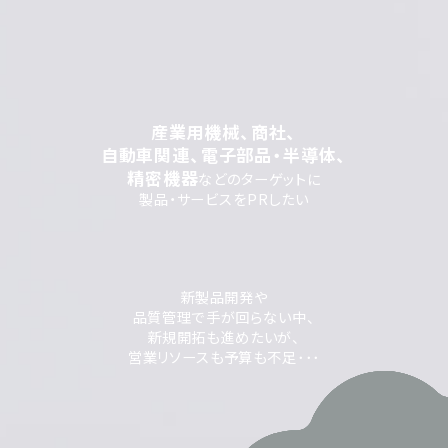
産業用機械、商社、
自動車関連、電子部品・半導体、
精密機器
などのターゲットに
製品・サービスをPRしたい
新製品開発や
品質管理で手が回らない中、
新規開拓も進めたいが、
営業リソースも予算も不足･･･