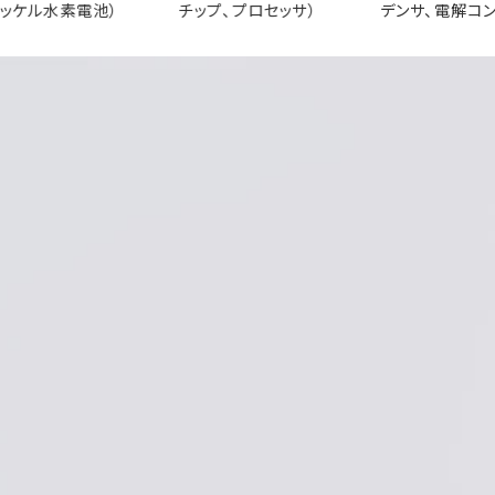
プ、プロセッサ）
デンサ、電解コンデンサ）
ランジスタ、MO