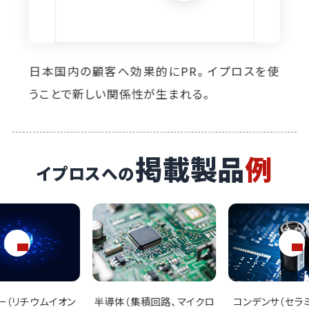
経営層も驚きの業界との接点創出に成功。"ま
だ見ぬ顧客"に刺さるメルマガが魅力。
掲載製品
例
イプロスへの
集積回路、マイクロ
コンデンサ（セラミックコン
トランジスタ（バ