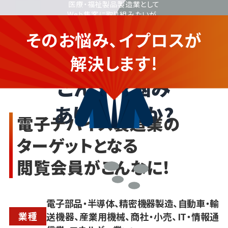
医療・福祉製品製造業として
Web集客に取り組みたいが、
オンラインでの販路拡大や
そのお悩み、イプロスが
広告配信の知識がなく不安...
電子デバイス製造業の
企業さま
解決します!
こんなお悩み
ありませんか?
電子デバイス製造業の
ターゲットとなる
閲覧会員がこんなに!
電子部品・半導体、精密機器製造、自動車・輸
業種
送機器、産業用機械、商社・小売、IT・情報通