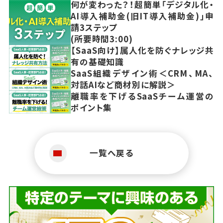
何が変わった？！超簡単「デジタル化・
AI導入補助金(旧IT導入補助金)」申
請3ステップ
(所要時間3:00)
【SaaS向け】属人化を防ぐナレッジ共
有の基礎知識
SaaS組織デザイン術＜CRM、MA、
対話AIなど商材別に解説＞
離職率を下げるSaaSチーム運営の
ポイント集
一覧へ戻る