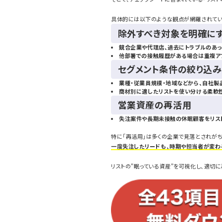
具体的には以下のような観点が網羅されてい
除外すべき対象を明確に
競合企業や代理店、過去にトラブルのあ
他部署での接触履歴がある場合は重複ア
セグメント条件の絞り込み
業種・従業員規模・地域などから、自社
商材別に適したリストを使い分ける柔軟
営業資産の再活用
失注案件や長期未接触の休眠顧客をリス
特に「再活用」は多くの企業で見落とされがち
一度失注したリードも、時期や担当者が変わ
リストの"眠っている資産"を可視化し、適切