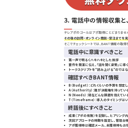
3. 電話中の情報収集
テレアポのゴールはアポ取得にとどまりませ
その後の訪問・オンライン商談・受注までを見
そこでチェックシートでは、BANT情報の取
電話中に意識すべきこと
第一声で明るくハキハキとした挨拶
要件を簡潔に伝え、「話を聞く姿勢」に導
トークスクリプトを"読み上げる"のではな
確認すべきBANT情報
B（Budget）：どれくらいの予算を想定
A（Authority）：誰が決裁権を持ってい
N（Needs）：現在どんな課題を抱えてい
T（Timeframe）：導入のタイミングは
終話後にすべきこと
成果（アポの有無）を記録し、ヒアリング
次回アプローチの時期を設定し、管理台
アポ獲得時は確認メール、未獲得時もお