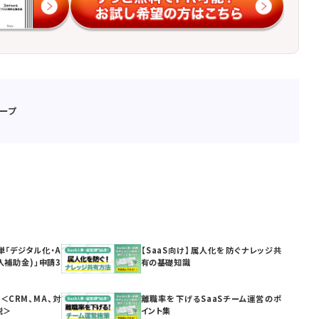
ープ
単「デジタル化・A
【SaaS向け】属人化を防ぐナレッジ共
入補助金)」申請3
有の基礎知識
＜CRM、MA、対
離職率を下げるSaaSチーム運営のポ
説＞
イント集