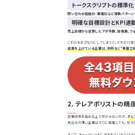
トークスクリプトの標準化
問い合わせ経路別・業種別など複数パターン
明確な目標設計とKPI連
売上目標から逆算したアポ件数、架電数、フ
これらをおざなりにしてしまうと、どれだけ営
成果を上げている企業は、例外なく"準備工
2. テレアポリストの精
営業効率を高める上で欠かせないのが、
テレ
見込みの薄い企業ばかりに架電しても、労力
そこで、チェックシートに含まれている「リス