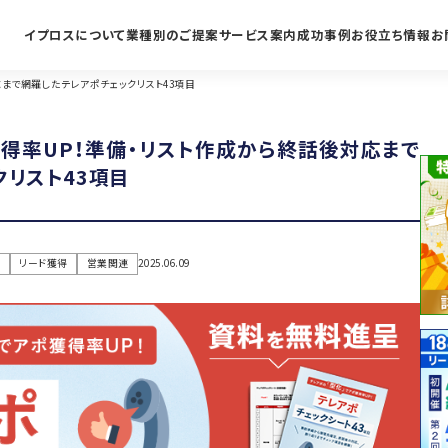
イプロスについて
業種別のご提案
サービス案内
成功事例
お役立ち情報
お
まで網羅したテレアポチェックリスト43項目
得率UP！準備・リスト作成から終話後対応まで
リスト43項目
ク
リード獲得
営業関連
2025.06.09