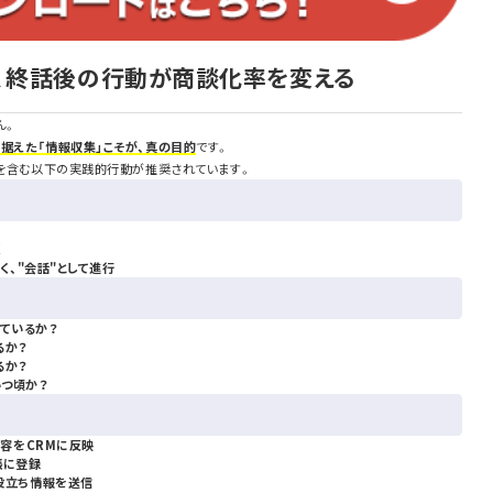
と、終話後の行動が商談化率を変える
ん。
据えた「情報収集」こそが、真の目的
です。
得を含む以下の実践的行動が推奨されています。
く
く、"会話"として進行
しているか？
るか？
るか？
いつ頃か？
内容をCRMに反映
帳に登録
役立ち情報を送信