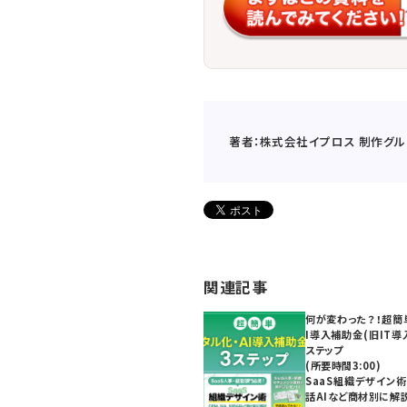
著者：株式会社イプロス 制作グル
関連記事
何が変わった？！超簡
I導入補助金(旧IT導
ステップ
(所要時間3:00)
SaaS組織デザイン術
話AIなど商材別に解