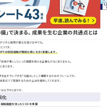
的準備」で決まる。成果を生む企業の共通点とは
のデジタル施策が進化を遂げる中でも、
とつです。
アポでの初回接触が商談化率に大きく影響します。
「効率が悪い」といった課題を抱える企業も少なくありません。
にあります。
成果を出すテレアポを「仕組み」として構築するためのフレームです。
を体系立てて実践するための土台を提供してくれます。
きは以下の3点です。
元化
・接触履歴を持ったリストを準備