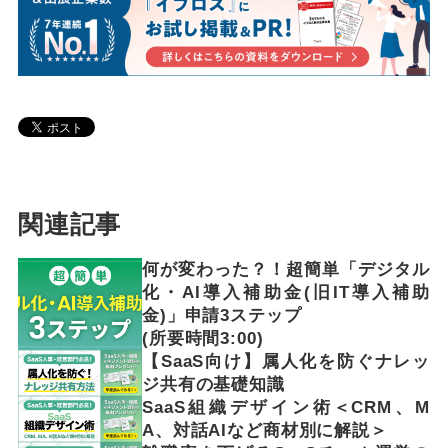
関連記事
何が変わった？！超簡単「デジタル
化・AI導入補助金(旧IT導入補助
金)」申請3ステップ
(所要時間3:00)
【SaaS向け】属人化を防ぐナレッ
ジ共有の基礎知識
SaaS組織デザイン術＜CRM、M
A、対話AIなど商材別に解説＞