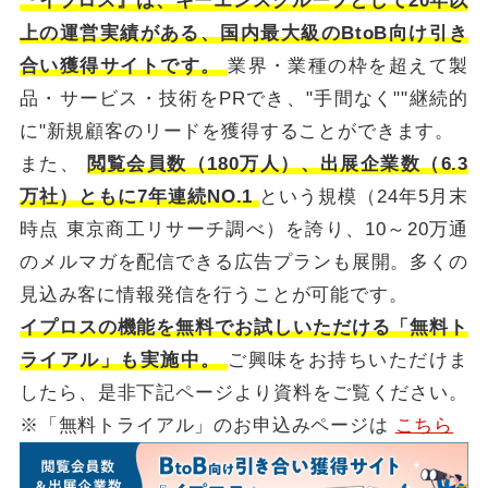
『イプロス』は、キーエンスグループとして20年以
上の運営実績がある、国内最大級のBtoB向け引き
合い獲得サイトです。
業界・業種の枠を超えて製
品・サービス・技術をPRでき、"手間なく""継続的
に"新規顧客のリードを獲得することができます。
また、
閲覧会員数（180万人）、出展企業数（6.3
万社）ともに7年連続NO.1
という規模（24年5月末
時点 東京商工リサーチ調べ）を誇り、10～20万通
のメルマガを配信できる広告プランも展開。多くの
見込み客に情報発信を行うことが可能です。
イプロスの機能を無料でお試しいただける「無料ト
ライアル」も実施中。
ご興味をお持ちいただけま
したら、是非下記ページより資料をご覧ください。
※「無料トライアル」のお申込みページは
こちら