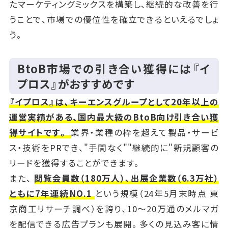
たマーケティングミックスを構築し、継続的な改善を行
うことで、市場での優位性を確立できるといえるでしょ
う。
BtoB市場での引き合い獲得には『イ
プロス』がおすすめです
『イプロス』は、キーエンスグループとして20年以上の
運営実績がある、国内最大級のBtoB向け引き合い獲
得サイトです。
業界・業種の枠を超えて製品・サービ
ス・技術をPRでき、"手間なく""継続的に"新規顧客の
リードを獲得することができます。
また、
閲覧会員数（180万人）、出展企業数（6.3万社）
ともに7年連続NO.1
という規模（24年5月末時点 東
京商工リサーチ調べ）を誇り、10～20万通のメルマガ
を配信できる広告プランも展開。多くの見込み客に情