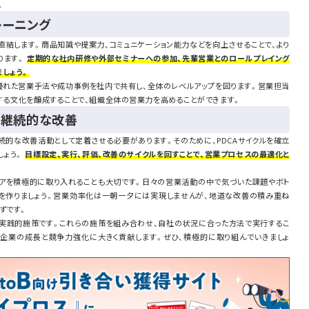
。
レーニング
直結します。商品知識や提案力、コミュニケーション能力などを向上させることで、より
ります。
定期的な社内研修や外部セミナーへの参加、先輩営業とのロールプレイング
ましょう。
。優れた営業手法や成功事例を社内で共有し、全体のレベルアップを図ります。営業担当
する文化を醸成することで、組織全体の営業力を高めることができます。
と継続的な改善
続的な改善活動として定着させる必要があります。そのために、PDCAサイクルを確立
しょう。
目標設定、実行、評価、改善のサイクルを回すことで、営業プロセスの最適化と
アを積極的に取り入れることも大切です。日々の営業活動の中で気づいた課題やボト
を作りましょう。営業効率化は一朝一夕には実現しませんが、地道な改善の積み重ね
ずです。
実践的施策です。これらの施策を組み合わせ、自社の状況に合った方法で実行するこ
企業の成長と競争力強化に大きく貢献します。ぜひ、積極的に取り組んでいきましょ