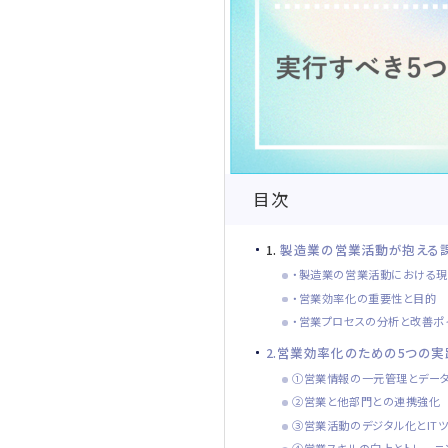
目次
1.
製造業の営業活動が抱える
・製造業の営業活動における
・営業効率化の重要性と目的
・営業プロセスの分析と改善ポ
2.営業効率化のための5つの
①営業情報の一元管理とデー
②営業と他部門との連携強化
③営業活動のデジタル化とIT