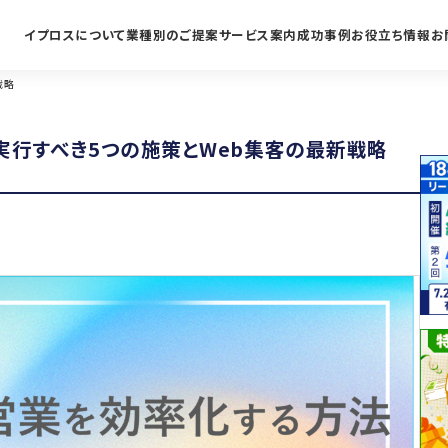
イプロスについて
業種別のご提案
サービス案内
成功事例
お役立ち情報
お
戦略
実行すべき5つの施策とWeb集客の最新戦略