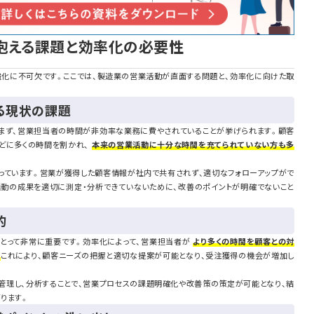
抱える課題と効率化の必要性
化に不可欠です。ここでは、製造業の営業活動が直面する問題と、効率化に向けた取
る現状の課題
まず、営業担当者の時間が非効率な業務に費やされていることが挙げられます。顧客
どに多くの時間を割かれ、
本来の営業活動に十分な時間を充てられていない方も多
っています。営業が獲得した顧客情報が社内で共有されず、適切なフォローアップがで
活動の成果を適切に測定・分析できていないために、改善のポイントが明確でないこと
的
とって非常に重要です。効率化によって、営業担当者が
より多くの時間を顧客との対
。
これにより、顧客ニーズの把握と適切な提案が可能となり、受注獲得の機会が増加し
管理し、分析することで、営業プロセスの課題明確化や改善策の策定が可能となり、結
ります。