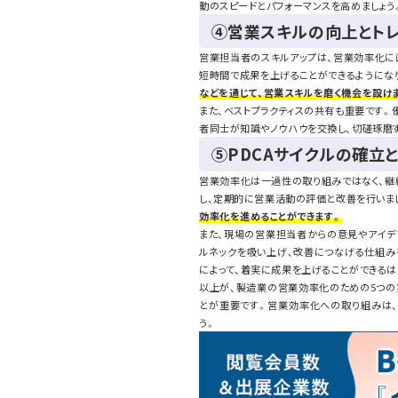
動のスピードとパフォーマンスを高めましょう
④営業スキルの向上とト
営業担当者のスキルアップは、営業効率化に
短時間で成果を上げることができるようにな
などを通じて、営業スキルを磨く機会を設け
また、ベストプラクティスの共有も重要です
者同士が知識やノウハウを交換し、切磋琢磨
⑤PDCAサイクルの確立
営業効率化は一過性の取り組みではなく、継
し、定期的に営業活動の評価と改善を行いま
効率化を進めることができます。
また、現場の営業担当者からの意見やアイデ
ルネックを吸い上げ、改善につなげる仕組み
によって、着実に成果を上げることができるは
以上が、製造業の営業効率化のための5つの
とが重要です。営業効率化への取り組みは、
う。