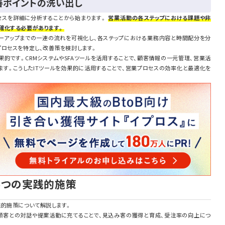
善ポイントの洗い出し
セスを詳細に分析することから始まります。
営業活動の各ステップにおける課題や非
確化する必要があります。
ローアップまでの一連の流れを可視化し、各ステップにおける業務内容と時間配分を分
プロセスを特定し、改善策を検討します。
的です。CRMシステムやSFAツールを活用することで、顧客情報の一元管理、営業活
ます。こうしたITツールを効果的に活用することで、営業プロセスの効率化と最適化を
5つの実践的施策
践的施策について解説します。
顧客との対話や提案活動に充てることで、見込み客の獲得と育成、受注率の向上につ