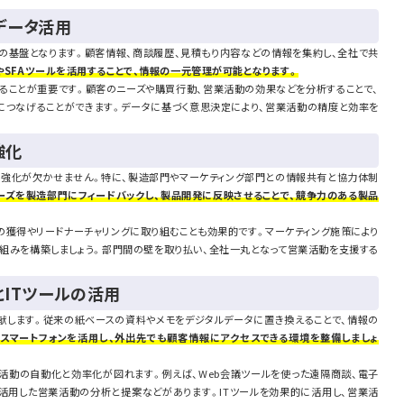
データ活用
の基盤となります。顧客情報、商談履歴、見積もり内容などの情報を集約し、全社で共
やSFAツールを活用することで、情報の一元管理が可能となります。
することが重要です。顧客のニーズや購買行動、営業活動の効果などを分析することで、
つなげることができます。データに基づく意思決定により、営業活動の精度と効率を
強化
強化が欠かせません。特に、製造部門やマーケティング部門との情報共有と協力体制
ーズを製造部門にフィードバックし、製品開発に反映させることで、競争力のある製品
の獲得やリードナーチャリングに取り組むことも効果的です。マーケティング施策により
組みを構築しましょう。部門間の壁を取り払い、全社一丸となって営業活動を支援する
ITツールの活用
献します。従来の紙ベースの資料やメモをデジタルデータに置き換えることで、情報の
やスマートフォンを活用し、外出先でも顧客情報にアクセスできる環境を整備しましょ
業活動の自動化と効率化が図れます。例えば、Web会議ツールを使った遠隔商談、電子
を活用した営業活動の分析と提案などがあります。ITツールを効果的に活用し、営業活