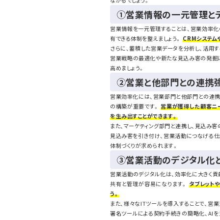
ながるでしょう。
①営業情報の一元管理と
営業情報を一元管理することは、営業効率化
有できる体制を整えましょう。
CRMシステム
さらに、蓄積した営業データを分析し、活用
営業戦略の最適化や新たな見込み客の発掘に
高めましょう。
②営業と他部門との連携
営業効率化には、営業部門と他部門との連携
の構築が重要です。
営業が獲得した顧客ニ
を生み出すことができます。
また、マーケティング部門と連携し、見込み客
見込み客を引き付け、営業活動につなげる仕
体制づくりが求められます。
③営業活動のデジタル化と
営業活動のデジタル化は、効率化に大きく貢
共有と管理が容易になります。
タブレット
う。
また、様々なITツールを導入することで、営
署名ツールによる契約手続きの簡略化、AI