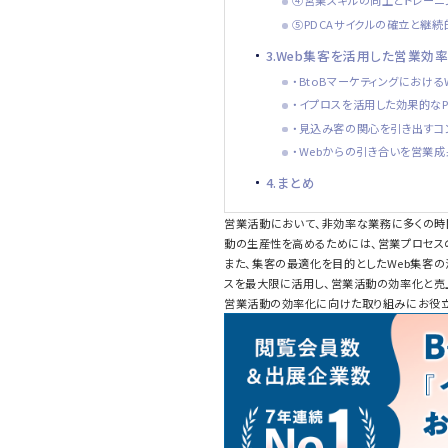
④営業スキルの向上とトレーニ
⑤PDCAサイクルの確立と継
3.Web集客を活用した営業効
・BtoBマーケティングにおけ
・イプロスを活用した効果的なP
・見込み客の関心を引き出すコ
・Webからの引き合いを営業
4.まとめ
営業活動において、非効率な業務に多くの時
動の生産性を高めるためには、営業プロセス
また、集客の最適化を目的としたWeb集客
スを最大限に活用し、営業活動の効率化と売
営業活動の効率化に向けた取り組みにお役立