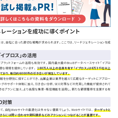
ネレーションを成功に導くポイント
は、自社に合った適切な戦略が求められます。ここでは、リードジェネレーションを成
「イプロス」の活用
プラットフォームの活用も有効です。国内最大級のBtoBデータベースサイト「イプロ
最適な環境を提供しています。
180万人以上の会員を有す「イプロス」は6万3千社以上
ており、毎日約6000件の引き合いが発生しています。
報を分野別に探すことができ、出展企業は業界を越えて広範なターゲットにアプロー
ィングのサポート体制に加え、引き合い分析、SEO対策などの充実した機能が提供されて
できるプランに加え、より高度な集客・販促機能を活用し、新たな顧客獲得を支援する有
O対策
て、自社Webサイトの最適化は外せない要素でしょう。Webサイトでは、
ターゲットと
さらには問い合わせや資料請求などのアクションにつなげることが重要です。