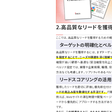
2.高品質なリードを獲
ここでは、高品質なリードを獲得するための
ターゲットの明確化とペ
高品質なリードを獲得するには、まずターゲ
を設定することで、ニーズや課題を深く理解
確度が高い）顧客へ最適な（受注確度を向上
ペルソナ設定では、業種や企業規模、職種、
方法なども考慮します。リアリティのあるペル
リードスコアリングの活用
獲得したリードを適切に評価し優先順位付け
ードの見込み度を数値化する手法です。
行
例えば、Webサイトの滞在時間や閲覧ペー
ードから優先的にアプローチする方法があり
です。
さらに、この結果をもとに、そもそも自社に