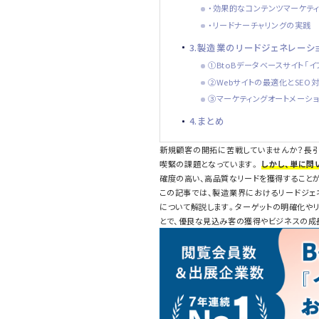
・効果的なコンテンツマーケテ
・リードナーチャリングの実践
3.製造業のリードジェネレーシ
①BtoBデータベースサイト「
②Webサイトの最適化とSEO
③マーケティングオートメーシ
4.まとめ
新規顧客の開拓に苦戦していませんか？長引
喫緊の課題となっています。
しかし、単に問
確度の高い、高品質なリードを獲得すること
この記事では、製造業界におけるリードジェ
について解説します。ターゲットの明確化や
とで、優良な見込み客の獲得やビジネスの成