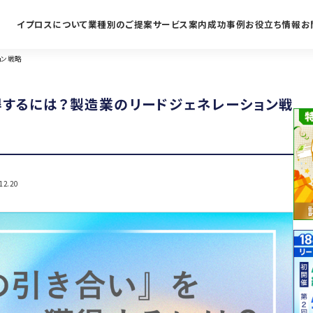
イプロスについて
業種別のご提案
サービス案内
成功事例
お役立ち情報
お
ョン戦略
するには？製造業のリードジェネレーション戦
12.20