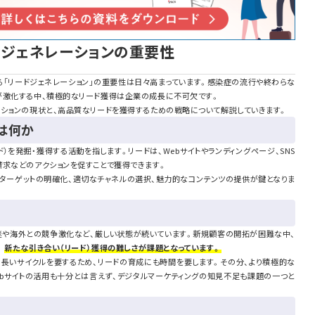
ドジェネレーションの重要性
る「リードジェネレーション」の重要性は日々高まっています。感染症の流行や終わらな
が激化する中、積極的なリード獲得は企業の成長に不可欠です。
ーションの現状と、高品質なリードを獲得するための戦略について解説していきます。
は何か
）を発掘・獲得する活動を指します。リードは、Webサイトやランディングページ、SNS
請求などのアクションを促すことで獲得できます。
、ターゲットの明確化、適切なチャネルの選択、魅力的なコンテンツの提供が鍵となりま
迷や海外との競争激化など、厳しい状態が続いています。新規顧客の開拓が困難な中、
、
新たな引き合い（リード）獲得の難しさが課題となっています。
に長いサイクルを要するため、リードの育成にも時間を要します。その分、より積極的な
ebサイトの活用も十分とは言えず、デジタルマーケティングの知見不足も課題の一つと