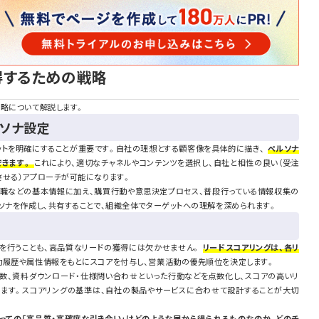
得するための戦略
戦略について解説します。
ルソナ設定
ットを明確にすることが重要です。自社の理想とする顧客像を具体的に描き、
ペルソナ
できます。
これにより、適切なチャネルやコンテンツを選択し、自社と相性の良い（受注
させる）アプローチが可能になります。
役職などの基本情報に加え、購買行動や意思決定プロセス、普段行っている情報収集の
ソナを作成し、共有することで、組織全体でターゲットへの理解を深められます。
を行うことも、高品質なリードの獲得には欠かせません。
リードスコアリングは、各リ
動履歴や属性情報をもとにスコアを付与し、営業活動の優先順位を決定します。
ジ数、資料ダウンロード・仕様問い合わせといった行動などを点数化し、スコアの高いリ
ます。スコアリングの基準は、自社の製品やサービスに合わせて設計することが大切
とっての「高品質・高確度な引き合い」はどのような層から得られるものなのか、どのチ