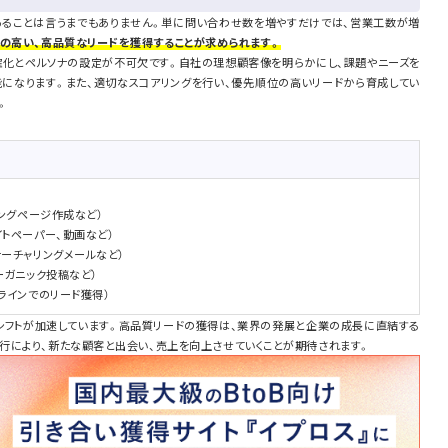
あることは言うまでもありません。単に問い合わせ数を増やすだけでは、営業工数が増
の高い、高品質なリードを獲得することが求められます。
確化とペルソナの設定が不可欠です。自社の理想顧客像を明らかにし、課題やニーズを
能になります。また、適切なスコアリングを行い、優先順位の高いリードから育成してい
。
ィングページ作成など）
イトペーパー、動画など）
ナーチャリングメールなど）
ーガニック投稿など）
ラインでのリード獲得）
シフトが加速しています。高品質リードの獲得は、業界の発展と企業の成長に直結する
行により、新たな顧客と出会い、売上を向上させていくことが期待されます。