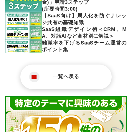
金)」申請3ステップ
(所要時間3:00)
【SaaS向け】属人化を防ぐナレッ
ジ共有の基礎知識
SaaS組織デザイン術＜CRM、M
A、対話AIなど商材別に解説＞
離職率を下げるSaaSチーム運営の
ポイント集
一覧へ戻る