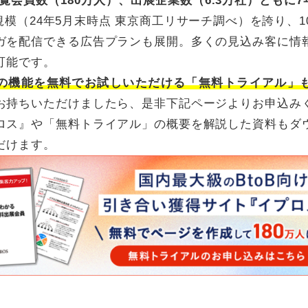
覧会員数（180万人）、出展企業数（6.3万社）ともに7
模（24年5月末時点 東京商工リサーチ調べ）を誇り、10
ガを配信できる広告プランも展開。多くの見込み客に情
可能です。
の機能を無料でお試しいただける「無料トライアル」
お持ちいただけましたら、是非下記ページよりお申込み
ロス』や「無料トライアル」の概要を解説した資料もダ
だけます。