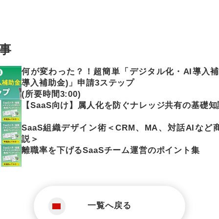
事
何が変わった？！超簡単「デジタル化・AI導入補助
導入補助金)」申請3ステップ
(所要時間3:00)
【SaaS向け】属人化を防ぐナレッジ共有の基礎知
SaaS組織デザイン術＜CRM、MA、対話AIなど
説＞
離職率を下げるSaaSチーム運営のポイント集
一覧へ戻る