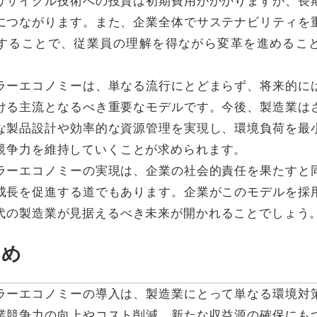
リサイクル技術への投資は初期費用がかかりますが、長
につながります。また、企業全体でサステナビリティを
することで、従業員の理解を得ながら変革を進めるこ
ラーエコノミーは、単なる流行にとどまらず、将来的に
ける主流となるべき重要なモデルです。今後、製造業は
な製品設計や効率的な資源管理を実現し、環境負荷を最
競争力を維持していくことが求められます。
ラーエコノミーの実現は、企業の社会的責任を果たすと
成長を促進する道でもあります。企業がこのモデルを採
代の製造業が見据えるべき未来が開かれることでしょう
とめ
ラーエコノミーの導入は、製造業にとって単なる環境対
業競争力の向上やコスト削減、新たな収益源の確保にも