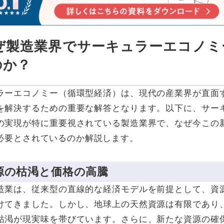
なぜ製造業界でサーキュラーエコノ
のか？
ラーエコノミー（循環型経済）は、現代の産業界が直面
を解決するための重要な解答となります。以下に、サー
の実現が特に重要視されている製造業界で、なぜ今この
必要とされているのか解説します。
資源の枯渇と価格の高騰
造業は、従来型の直線的な経済モデルを前提として、資
けてきました。しかし、地球上の天然資源は有限であり
枯渇が現実味を帯びています。さらに、新たな資源の確