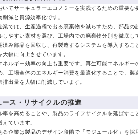
おいてサーキュラーエコノミーを実践するための重要な
物削減と資源効率化です。
企業では、生産過程で出る廃棄物を減らすため、部品の
ルしやすい素材を選び、工場内での廃棄物分別を徹底し
用済み部品を回収し、再製造するシステムを導入するこ
を大幅に向上させています。
エネルギー効率の向上も重要です。再生可能エネルギー
め、工場全体のエネルギー消費を最適化することで、製
素排出量を大幅に削減しています。
ユース・リサイクルの推進
ル率を高めることや、製品のライフサイクルを延ばすこ
増えています。
ある企業は製品のデザイン段階で「モジュール化」を採