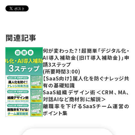
関連記事
何が変わった？！超簡単「デジタル化・
AI導入補助金(旧IT導入補助金)」申
請3ステップ
(所要時間3:00)
【SaaS向け】属人化を防ぐナレッジ共
有の基礎知識
SaaS組織デザイン術＜CRM、MA、
対話AIなど商材別に解説＞
離職率を下げるSaaSチーム運営の
ポイント集