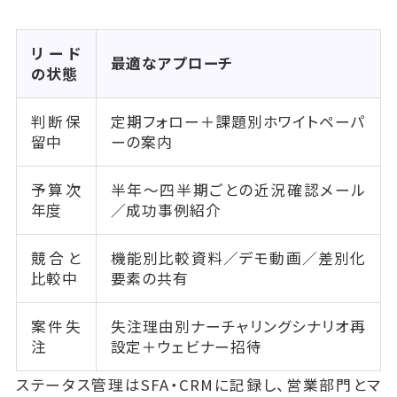
リード
最適なアプローチ
の状態
判断保
定期フォロー＋課題別ホワイトペーパ
留中
ーの案内
予算次
半年〜四半期ごとの近況確認メール
年度
／成功事例紹介
競合と
機能別比較資料／デモ動画／差別化
比較中
要素の共有
案件失
失注理由別ナーチャリングシナリオ再
注
設定＋ウェビナー招待
ステータス管理はSFA・CRMに記録し、営業部門とマ