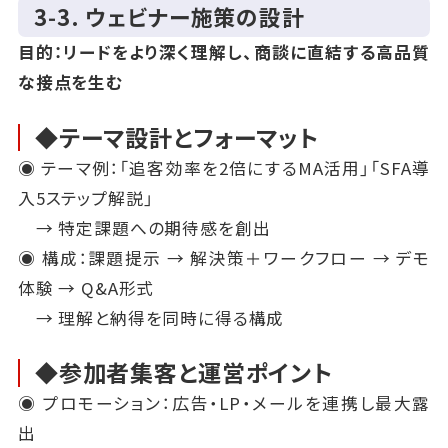
3‑3. ウェビナー施策の設計
目的：リードをより深く理解し、商談に直結する高品質
な接点を生む
◆テーマ設計とフォーマット
◉ テーマ例：「追客効率を2倍にするMA活用」「SFA導
入5ステップ解説」
→ 特定課題への期待感を創出
◉ 構成：課題提示 → 解決策＋ワークフロー → デモ
体験 → Q&A形式
→ 理解と納得を同時に得る構成
◆参加者集客と運営ポイント
◉ プロモーション：広告・LP・メールを連携し最大露
出