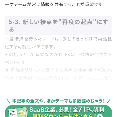
ーケチームが常に情報を共有することが重要です。
5‑3. 新しい接点を"再度の起点"にす
る
一度接点を持ったリードは、少しのきっかけで再活性
化する可能性があります。
その起点として有効なのが以下のような情報発信やイ
ベントです。
◉ 新機能リリースの案内や改善点の共有 ◉ 「営業DX
市場の最新動向」など業界トレンドをテーマにしたセミ
ナー・ウェビナー
◉ フォロー対象リード限定の個別デモ・相談会の案内
「検討当時にはなかった情報」や「今だからこそ話を聞
きたい理由」を提示することで、再び検討モードに戻っ