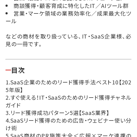
商談獲得・顧客育成に特化したIT／AIツール群
営業・マーケ領域の業務効率化／成果最大化ツ
ール
などの商材を取り扱っている、IT・SaaS企業様、必
見の一冊です。
目次
1.SaaS企業のためのリード獲得手法ベスト10【202
5年版】
2.すぐ使える！IT・SaaSのためのリード獲得チャネル
ガイド
3.リード獲得成功パターン5選【SaaS業界】
4.SaaSリード獲得のための広告・ウェビナー使い分
け術
5.SaaS商材のPR施策大全＜広報×マーケ連携の