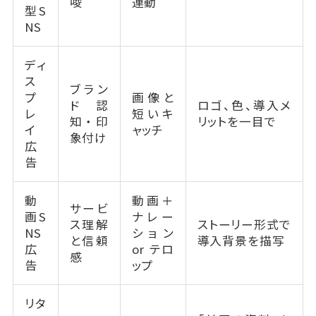
唆
連動
型S
NS
ディ
ス
ブラン
プ
画像と
ド認
ロゴ、色、導入メ
レ
短いキ
知・印
リットを一目で
イ
ャッチ
象付け
広
告
動
動画＋
サービ
画S
ナレー
ス理解
ストーリー形式で
NS
ション
と信頼
導入背景を描写
広
or テロ
感
告
ップ
リタ