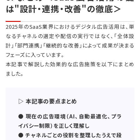
重点を移す
は"設計・連携・改善"の徹底＞
改善は一度きりではなく、定期的なテスト・振り返りを
通じて積み重ねていくものです。
2025年のSaaS業界におけるデジタル広告活用は、単
なるチャネルの選定や配信の実行ではなく、「全体設
● 評価は「短期」と「中長期」の両面か
計」「部門連携」「継続的な改善」によって成果が決まる
ら
フェーズに入っています。
広告は短期での即効性が期待されがちですが、BtoB
本記事で解説した効果的な広告施策を以下にまとめ
のSaaSでは特に中長期的な信頼形成や認知の蓄積が
ました。
結果につながるケースも多くあります。
以下は例になります。
◆ 「指名検索数が増えた」
▷ 本記事の要点まとめ
◆ 「問い合わせ時にサービス名を知っていた」
● 現在の広告環境（AI、自動最適化、プラ
といった効果は、広告接触から数週間〜数か月後に表
イバシー制限）を正しく理解し
れることもあります。
● チャネルごとの役割を整理したうえで段
したがって、週次や月次の短期的なKPIと、四半期単位