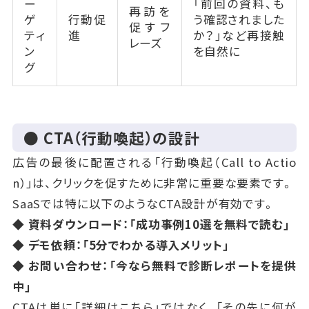
ー
「前回の資料、も
再訪を
ゲ
行動促
う確認されました
促すフ
ティ
進
か？」など再接触
レーズ
ン
を自然に
グ
● CTA（行動喚起）の設計
広告の最後に配置される「行動喚起（Call to Actio
n）」は、クリックを促すために非常に重要な要素です。
SaaSでは特に以下のようなCTA設計が有効です。
◆ 資料ダウンロード：「成功事例10選を無料で読む」
◆ デモ依頼：「5分でわかる導入メリット」
◆ お問い合わせ：「今なら無料で診断レポートを提供
中」
CTAは単に「詳細はこちら」ではなく、「その先に何が