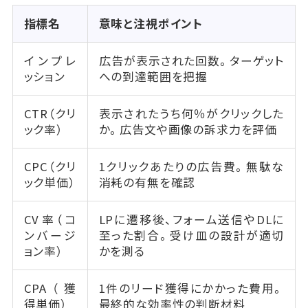
指標名
意味と注視ポイント
インプレ
広告が表示された回数。ターゲット
ッション
への到達範囲を把握
CTR（クリ
表示されたうち何％がクリックした
ック率）
か。広告文や画像の訴求力を評価
CPC（クリ
1クリックあたりの広告費。無駄な
ック単価）
消耗の有無を確認
CV率（コ
LPに遷移後、フォーム送信やDLに
ンバージ
至った割合。受け皿の設計が適切
ョン率）
かを測る
CPA（獲
1件のリード獲得にかかった費用。
得単価）
最終的な効率性の判断材料