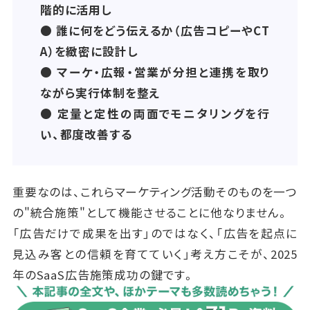
階的に活用し
での定性的振り返りを組み合わせて、バランスよく評
● 誰に何をどう伝えるか（広告コピーやCT
価することが大切です。
A）を緻密に設計し
● マーケ・広報・営業が分担と連携を取り
ながら実行体制を整え
● 定量と定性の両面でモニタリングを行
い、都度改善する
重要なのは、これらマーケティング活動そのものを一つ
の"統合施策"として機能させることに他なりません。
「広告だけで成果を出す」のではなく、「広告を起点に
見込み客との信頼を育てていく」考え方こそが、2025
年のSaaS広告施策成功の鍵です。