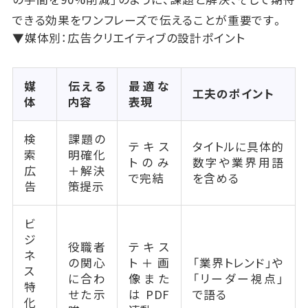
できる効果をワンフレーズで伝えることが重要です。
▼媒体別：広告クリエイティブの設計ポイント
媒
伝える
最適な
工夫のポイント
体
内容
表現
検
課題の
テキス
タイトルに具体的
索
明確化
トのみ
数字や業界用語
広
＋解決
で完結
を含める
告
策提示
ビ
ジ
役職者
テキス
ネ
の関心
ト＋画
「業界トレンド」や
ス
に合わ
像また
「リーダー視点」
特
せた示
はPDF
で語る
化