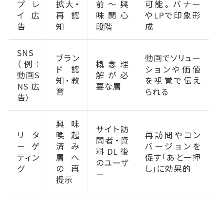
プレ
拡大・
前〜興
可能。バナー
イ広
再認
味関心
やLPで印象形
告
知
段階
成
SNS
ブラン
動画でソリュー
（例：
概念理
ド認
ションや価値
動画S
解が必
知・教
を視覚で伝え
NS広
要な層
育
られる
告）
興味
サイト訪
リタ
喚起
再訪問やコン
問者・資
ーゲ
済み
バージョンを
料DL後
ティン
層へ
促す「あと一押
のユーザ
グ
の再
し」に効果的
ー
提示