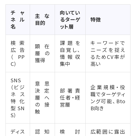
チャ
向いてい
主な
ネル
るターゲ
特徴
目的
名
ット層
検索
課題を
キーワードで
顕在
広告
自覚し、
ニーズを捉え
層の
（PP
情報収
るためCV率が
獲得
C）
集中
高い
SNS
意思
（ビジ
企業規模・役
決定
部署責
ネス
職でターゲティ
層へ
任者・経
特化
ング可能、Bto
の接
営層
型SN
B向き
触
S）
ディス
認知
検討
広範囲に露出