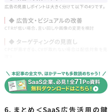
広告の見直しポイントは大きく分けて以下の4つです。
◆ 広告文・ビジュアルの改善
CTRが低い場合、言い回しや画像の変更を検討
◆ ターゲティングの見直し
CPCが高すぎる、CVが取れない場合は配信対象を見
直す
◆ LPの最適化
遷移後の直帰率が高い、CV率が低い場合は、CTAの配
置や文言を改善
◆ チャネル配分の最適化
各チャネルのCPAを比較し、費用対効果の良い媒体に
6. まとめ＜SaaS広告活用の鍵