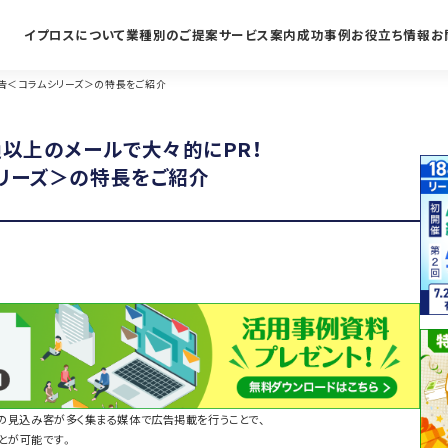
イプロスについて
業種別のご提案
サービス案内
成功事例
お役立ち情報
お
広告＜コラムシリーズ＞の特長をご紹介
通以上のメールで大々的にPR！
リーズ＞の特長をご紹介
社の見込み客が多く集まる媒体で広告掲載を行うことで、
とが可能です。