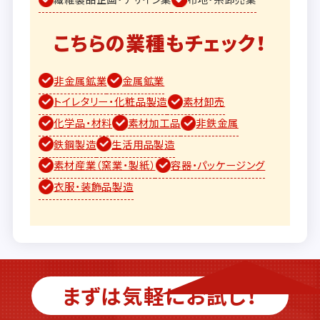
こちらの業種もチェック！
非金属鉱業
金属鉱業
トイレタリー・化粧品製造
素材卸売
化学品・材料
素材加工品
非鉄金属
鉄鋼製造
生活用品製造
素材産業（窯業・製紙）
容器・パッケージング
衣服・装飾品製造
まずは気軽にお試し！