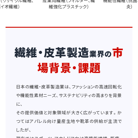
維（フィルター、繊
機能性繊維（抗菌、防水、防
ファッション素材（
化プラスチック）
炎）
シミヤ、シル
繊維・皮革製造
市
業界の
場背景・課題
日本の繊維・皮革製造業は、ファッションの高速回転化
や機能性素材ニーズ、サステナビリティの高まりを背景
に、
その提供価値と対象領域が大きく広がっています。か
つてはアパレル向け量産生地や靴革の供給が主流で
したが、