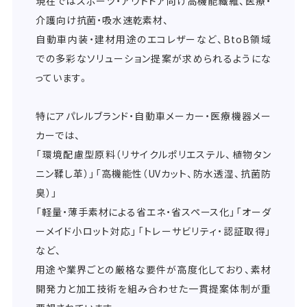
現在ではスポーツ・アウトドア向け高機能繊維、医療・
介護向け抗菌・吸水速乾素材、
自動車内装・建材用途のエコレザーなど、BtoB領域
での多彩なソリューション提案が求められるようにな
っています。
特にアパレルブランド・自動車メーカー・医療機器メー
カーでは、
「環境配慮型原料（リサイクルポリエステル、植物タン
ニン鞣し革）」「高機能性（UVカット、防水透湿、抗菌防
臭）」
「軽量・薄手素材による省エネ・省スペース化」「オーダ
ーメイド小ロット対応」「トレーサビリティ・認証取得」
など、
用途や業界ごとの厳格な要件が高度化しており、素材
開発力と加工技術を組み合わせた一貫提案体制が重