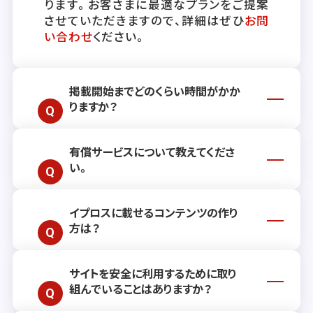
ります。お客さまに最適なプランをご提案
させていただきますので、詳細はぜひ
お問
い合わせ
ください。
掲載開始までどのくらい時間がかか
りますか？
有償サービスについて教えてくださ
通常、掲載開始までには約2週間ほどお時
い。
間をいただいております。ただし、お客さ
まのご要望や状況により前後する場合もご
ざいますので、詳しくはお気軽に
お問い合
イプロスに載せるコンテンツの作り
有償サービスでは、リード獲得を継続的に
わせ
ください。
方は？
支援するプランや、単発でご利用いただけ
る各種広告メニューをご用意しておりま
す。お客さまのビジネスニーズに沿った最
サイトを安全に利用するために取り
効果的なコンテンツ作成のためのポイント
適なご提案・お見積もりをいたしますの
組んでいることはありますか？
や手法をまとめた記事
を公開しておりま
で、ぜひお問い合わせください。（リード獲