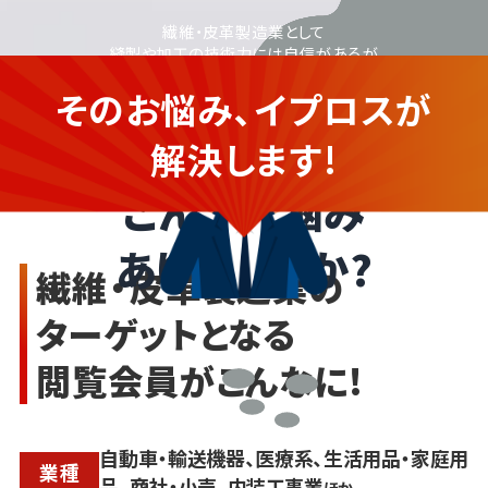
繊維・皮革製造業として
縫製や加工の技術力には自信があるが
Webを使った集客や
そのお悩み、イプロスが
広告には不安がある...
繊維・皮革メーカーの企業さま
解決します!
こんなお悩み
ありませんか?
繊維・皮革製造業の
ターゲットとなる
閲覧会員がこんなに!
自動車・輸送機器、医療系、生活用品・家庭用
業種
品、商社・小売、内装工事業
ほか