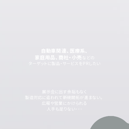
自動車関連、医療系、
家庭用品、商社・小売
などの
ターゲットに製品・サービスをPRしたい
展示会に出す余裕もなく
製造対応に追われて新規開拓が進まない。
広報や営業にかけられる
人手も足りない･･･