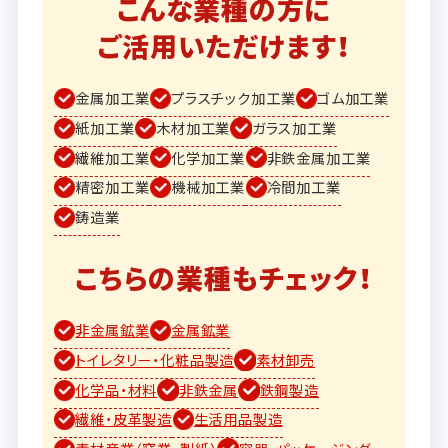
こんな業種の方に
ご活用いただけます！
金属加工業
プラスチック加工業
ゴム加工業
紙加工業
木材加工業
ガラス加工業
繊維加工業
化学加工業
非鉄金属加工業
精密加工業
機械加工業
冷間加工業
鋳造業
こちらの業種もチェック！
非金属鉱業
金属鉱業
トイレタリー・化粧品製造
素材卸売
化学品・材料
非鉄金属
鉄鋼製造
繊維・皮革製造
生活用品製造