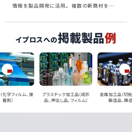
部署の営業効率がUP。 イプロス経由の売り上
げも順調で、十分な費用対効果を得られていま
す。
掲載製品
例
イプロスへの
ック加工品（成形
金属加工品（切削加工品、
繊維加工品（不織
出し品、フィルム）
鍛造品、鋳造品）
ター、テキスタ