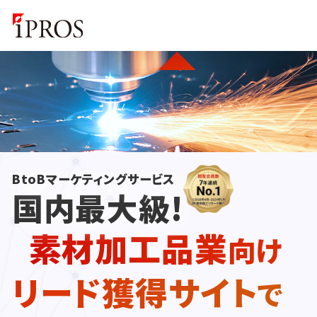
BtoBマーケティングサービス
国内最大級!
素材加工品業
向け
リード獲得サイト
で