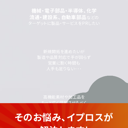
機械・電子部品・半導体、化学
流通・建設系、自動車部品
などの
ターゲットに製品・サービスをPRしたい
新規開拓を進めたいが
製造や品質対応で手が回らず
営業に割く時間も
人手も足りない･･･
高機能素材や加工品を
もっと広く認知させるべく
Web集客を考えているが
そのお悩み、イプロスが
PRや広告のノウハウがなく不安...
素材加工品業の企業さま