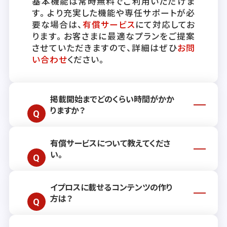
基本機能は常時無料でご利用いただけま
す。より充実した機能や専任サポートが必
要な場合は、
有償サービス
にて対応してお
ります。お客さまに最適なプランをご提案
させていただきますので、詳細はぜひ
お問
い合わせ
ください。
掲載開始までどのくらい時間がかか
りますか？
有償サービスについて教えてくださ
通常、掲載開始までには約2週間ほどお時
い。
間をいただいております。ただし、お客さ
まのご要望や状況により前後する場合もご
ざいますので、詳しくはお気軽に
お問い合
イプロスに載せるコンテンツの作り
有償サービスでは、リード獲得を継続的に
わせ
ください。
方は？
支援するプランや、単発でご利用いただけ
る各種広告メニューをご用意しておりま