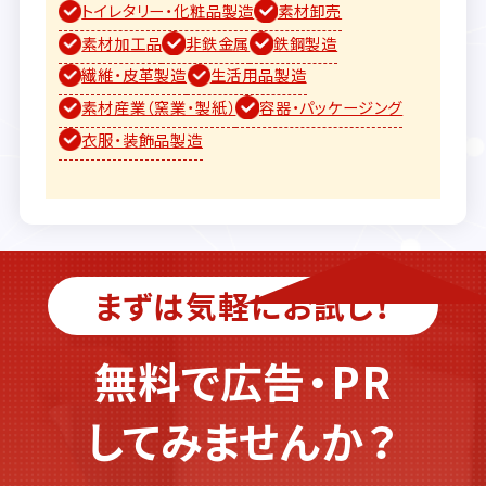
トイレタリー・化粧品製造
素材卸売
素材加工品
非鉄金属
鉄鋼製造
繊維・皮革製造
生活用品製造
素材産業（窯業・製紙）
容器・パッケージング
衣服・装飾品製造
まずは気軽にお試し！
無料で広告・PR
してみませんか？