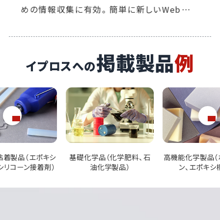
漕ぎつけるためのツール」として活躍していま
す。
掲載製品
例
イプロスへの
品（化学肥料、石
高機能化学製品（ポリウレタ
医薬品（原薬、バ
化学製品）
ン、エポキシ樹脂）
品）