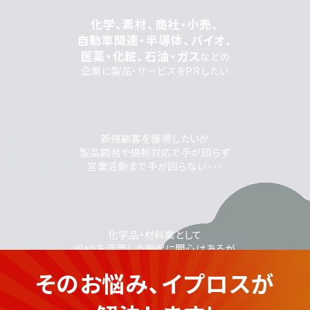
化学、素材、商社・小売、
自動車関連・半導体、バイオ、
医薬・化粧、石油・ガス
などの
企業に製品・サービスをPRしたい
新規顧客を獲得したいが
製品開発や規制対応で手が回らず
営業活動まで手が回らない･･･
化学品・材料業として
Webを活用した販促に関心はあるが
情報発信や運用の
そのお悩み、イプロスが
ノウハウに不安がある...
化学品・材料業の企業さま