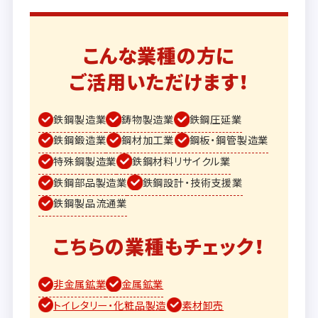
こんな業種の方に
ご活用いただけます！
鉄鋼製造業
鋳物製造業
鉄鋼圧延業
鉄鋼鍛造業
鋼材加工業
鋼板・鋼管製造業
特殊鋼製造業
鉄鋼材料リサイクル業
鉄鋼部品製造業
鉄鋼設計・技術支援業
鉄鋼製品流通業
こちらの業種もチェック！
非金属鉱業
金属鉱業
トイレタリー・化粧品製造
素材卸売