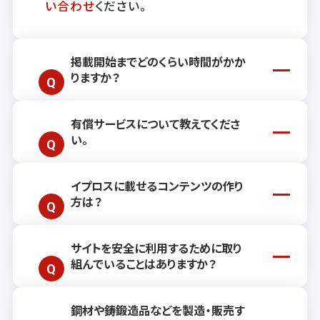
い合わせ
ください。
掲載開始までどのくらい時間がかか
りますか？
有償サービスについて教えてくださ
通常、掲載開始までには約2週間ほどお時
い。
間をいただいております。ただし、お客さ
まのご要望や状況により前後する場合もご
ざいますので、詳しくはお気軽に
お問い合
イプロスに載せるコンテンツの作り
有償サービスでは、リード獲得を継続的に
わせ
ください。
方は？
支援するプランや、単発でご利用いただけ
る各種広告メニューをご用意しておりま
す。お客さまのビジネスニーズに沿った最
サイトを安全に利用するために取り
効果的なコンテンツ作成のためのポイント
適なご提案・お見積もりをいたしますの
組んでいることはありますか？
や手法をまとめた記事
を公開しておりま
で、ぜひお問い合わせください。（リード獲
す。操作方法についてご不明点がござい
得プラン・広告メニューの詳細ページは
こ
ましたら
ヘルプサイト
をご覧いただくか、
お
ちら
）
鋼材や鋳鍛造品などを製造・販売す
当社では、お客さまが安心してサービスを