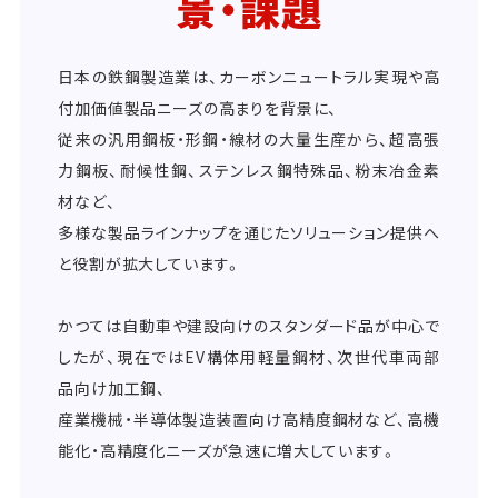
景・課題
日本の鉄鋼製造業は、カーボンニュートラル実現や高
付加価値製品ニーズの高まりを背景に、
従来の汎用鋼板・形鋼・線材の大量生産から、超高張
力鋼板、耐候性鋼、ステンレス鋼特殊品、粉末冶金素
材など、
多様な製品ラインナップを通じたソリューション提供へ
と役割が拡大しています。
かつては自動車や建設向けのスタンダード品が中心で
したが、現在ではEV構体用軽量鋼材、次世代車両部
品向け加工鋼、
産業機械・半導体製造装置向け高精度鋼材など、高機
能化・高精度化ニーズが急速に増大しています。