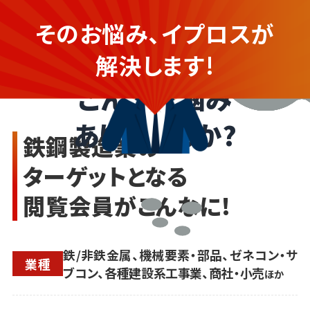
販路拡大を図りたいが
そのお悩み、イプロスが
Webを使った集客の知識がなく不安...
鉄鋼製造業の企業さま
解決します!
こんなお悩み
ありませんか?
鉄鋼製造業の
ターゲットとなる
閲覧会員がこんなに!
鉄/非鉄金属、機械要素・部品、ゼネコン・サ
業種
ブコン、各種建設系工事業、商社・小売
ほか