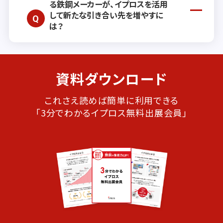
問い合わせフォーム
よりご相談ください。
る鉄鋼メーカーが、イプロスを活用
ご利用いただけるよう、不正アクセスや不
して新たな引き合い先を増やすに
正トラフィックの検知、なりすまし対策、マ
は？
ルウェア対策など、複数の角度から安全対
策を強化しております。
取り扱い製品の規格や物性、加工対応範
資料ダウンロード
囲、納入実績などを明示すると、資材調達
や製品開発担当者の目に留まりやすくなり
ます。強みや対応力をわかりやすく整理
これさえ読めば簡単に利用できる
し、資料請求や問い合わせにつながる構成
「3分でわかるイプロス無料出展会員」
にすると効果的です。加えて、広告メニュ
ーを活用すれば、狙いたい業種や地域に
向けて効率的にPRできます。詳しくは、
お
問い合わせフォーム
よりご相談ください。