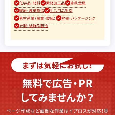
化学品・材料
素材加工品
非鉄金属
繊維・皮革製造
生活用品製造
素材産業（窯業・製紙）
容器・パッケージング
衣服・装飾品製造
まずは気軽にお試し！
無料で広告・PR
してみませんか？
ページ作成など面倒な作業はイプロスが対応！貴