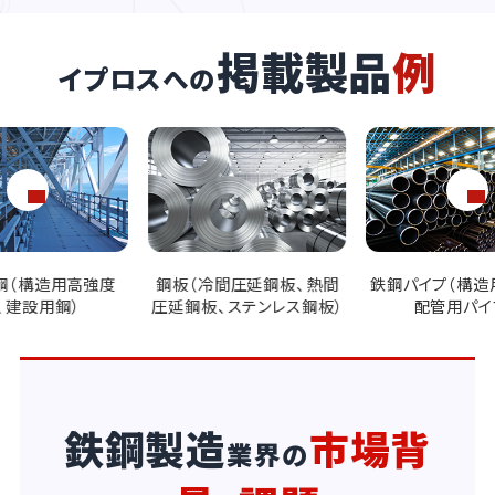
掲載製品
例
イプロスへの
間圧延鋼板、熱間
鉄鋼パイプ（構造用パイプ、
鋼線（高張力鋼線
、ステンレス鋼板）
配管用パイプ）
ロープ）
…
鉄鋼製造
市場背
業界の