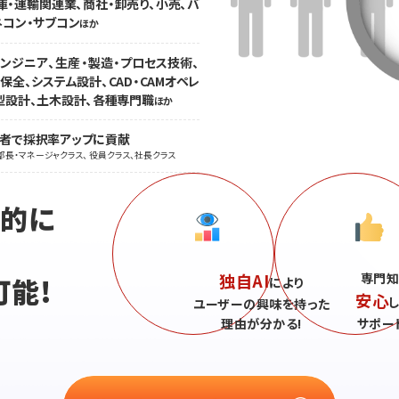
庫・運輸関連業、商社・卸売り、小売、バ
ネコン・サブコン
ほか
ンジニア、生産・製造・プロセス技術、
全、システム設計、CAD・CAMオペレ
型設計、土木設計、各種専門職
ほか
職者で採択率アップに貢献
部長・マネージャクラス、 役員クラス、社長クラス
続的に
独自AI
専門知
可能!
により
安心
ユーザーの興味を持った
理由が分かる!
サポー