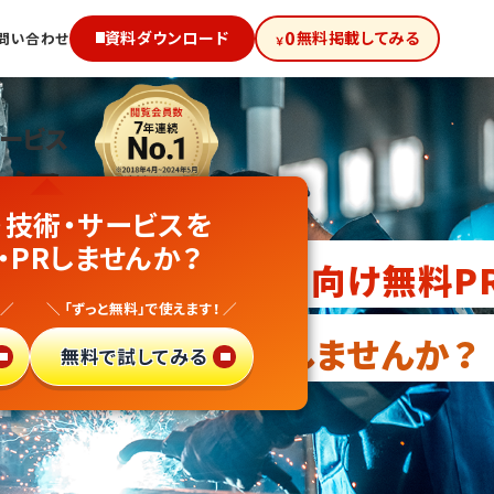
0
資料ダウンロード
無料掲載してみる
問い合わせ
￥
サービス
級!
・技術・サービスを
・技能教育業
・PRしませんか？
向け無料P
 ／
＼ 「ずっと無料」で使えます！ ／
・異業種参入
しませんか？
無料で試してみる