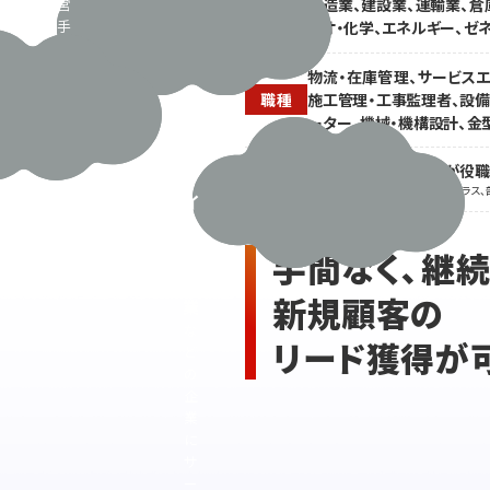
運営
製造業、建設業、運輸業、倉
工
業種
で手
イオ・化学、エネルギー、ゼ
業、
がい
エ
っぱ
物流・在庫管理、サービスエ
い。
ネ
施工管理・工事監理者、設備保
職種
営業
ル
ーター、機械・機構設計、金
の人
ギ
手も
閲覧会員の2人に1人が役
ー
予算
役職
※主任・チーフ係長クラス、課長クラス、
イ
も足
りな
ン
い･･･
フ
手間なく、継
ラ
新規顧客の
業
な
リード獲得が
ど
の
企
業
に
サ
ー