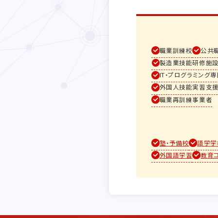
職業訓練校
公共
製造業技能研修施
IT・プログラミング
外国人技能実習支
職業再訓練事業者
塾・予備校
語学学
外国語学習
教育