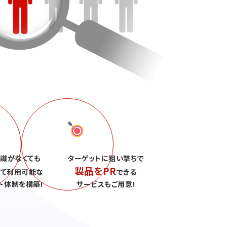
識がなくても
ターゲットに狙い撃ちで
製品をPR
して利用可能な
できる
ト体制を構築!
サービスもご用意!