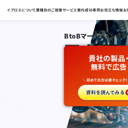
イプロスについて
業種別のご提案
サービス案内
成功事例
お役立ち情報
お
BtoBマーケティング
国内最大
貴社の製品
職業訓練
無料で広告
＼ 初めての方は要チェック！
新規開拓
資料を読んでみる