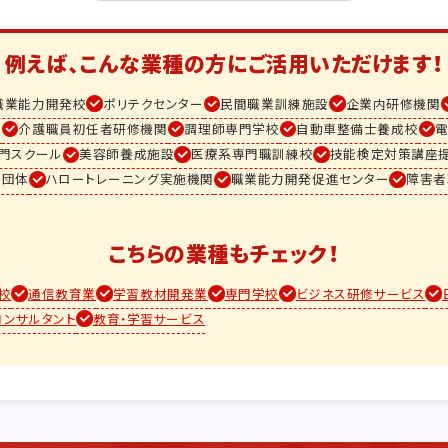
例えば、こんな業種の方に
ご活用いただけます！
職業能力開発校
ポリテクセンター
民間職業訓練施設
企業内研修機関
設
介護職員初任者研修機関
調理師専門学校
自動車整備士養成校
専門スクール
美容師養成施設
医療系専門職訓練校
技能検定対策講座
援団体
ハロートレーニング実施機関
職業能力開発促進センター
障害者
こちらの業種もチェック！
校
通信教育業
学習教材開発業
専門学校
ビジネス研修サービス
コンサルタント
教育・学習サービス