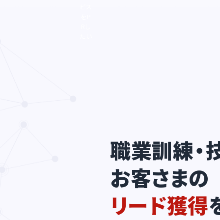
ビス
をP
Rし
たい
職業訓練・
お客さまの
リード獲得