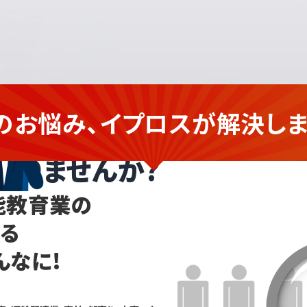
のお悩み、イプロスが
解決しま
教育業の
企業さま
ありませんか?
能教育業の
なる
んなに!