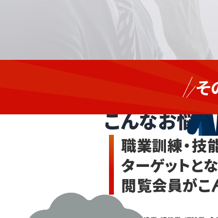
新た
製
な訓
そ
練先
造
職業訓練・技能
や提
業、
携先
建
こんなお悩み
を
設
増や
業、
した
職業訓練・技
い
物
が、
流・
ターゲットと
カリ
倉
キュ
庫
閲覧会員がこ
ラム
業、
対応
や
化
実習
学