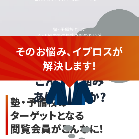
塾・予備校として
Web経由での集客を始めたいが
広告の運用や効果の出し方に
そのお悩み、イプロスが
自信がない...
塾・予備校の
運営企業さま
解決します!
こんなお悩み
ありませんか?
塾・予備校の
ターゲットとなる
閲覧会員がこんなに!