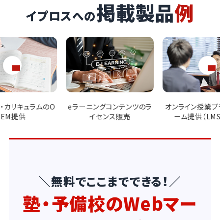
掲載製品
例
イプロスへの
ングコンテンツのラ
オンライン授業プラットフォ
模擬試験作成・
センス販売
ーム提供（LMS連携）
ービス
＼無料でここまでできる！／
塾・予備校のWebマー