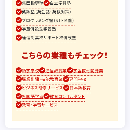
集団指導塾
自立学習塾
英語塾（英会話・英検対策）
プログラミング塾（STEM塾）
学童併設型学習塾
通信制高校サポート校併設塾
こちらの業種もチェック！
語学学校
通信教育業
学習教材開発業
職業訓練・技能教育業
専門学校
ビジネス研修サービス
日本語教育
外国語学習
教育コンサルタント
教育・学習サービス