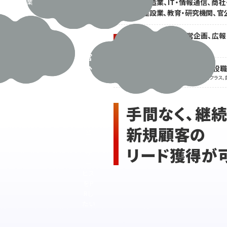
営業
製造業、IT・情報通信、商社
教
業種
に人
建設業、教育・研究機関、官
育
手も
機
予算
営業・販売、経営企画、広報
職種
も
関・
術職、各種事務職
ほか
かけ
官
られ
閲覧会員の2人に1人が役
公
役職
な
※主任・チーフ係長クラス、課長クラス、
庁
い･･･
な
ど
手間なく、継
の
企
新規顧客の
業
に
リード獲得が
サ
ー
ビス
をP
Rし
たい