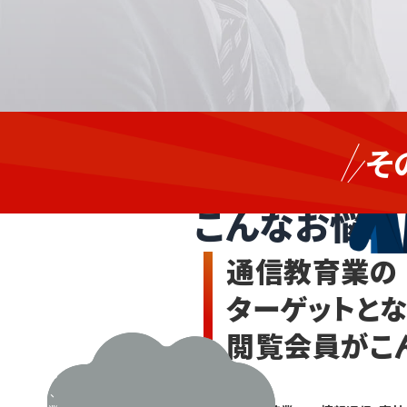
新し
サ
い受
そ
講者
ー
通信教育業
を増
ビ
やし
ス
こんなお悩み
たい
業、
が
商
教材
通信教育業の
開発
社・
やサ
卸
ターゲットと
ポー
売
ト対
金
閲覧会員がこ
応で
融・
手が
回ら
保
ず、
険、