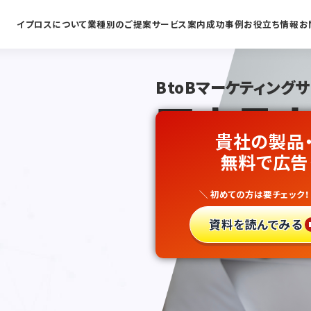
イプロスについて
業種別のご提案
サービス案内
成功事例
お役立ち情報
お
BtoBマーケティング
国内最大
貴社の製品
通信教育
無料で広告
＼ 初めての方は要チェック！
リード獲
資料を読んでみる