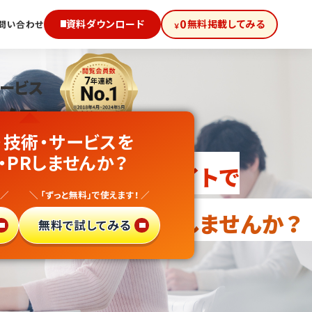
0
資料ダウンロード
無料掲載してみる
問い合わせ
￥
サービス
級!
・技術・サービスを
習
・PRしませんか？
向け無料PRサイトで
 ／
＼ 「ずっと無料」で使えます！ ／
・異業種参入
しませんか？
無料で試してみる