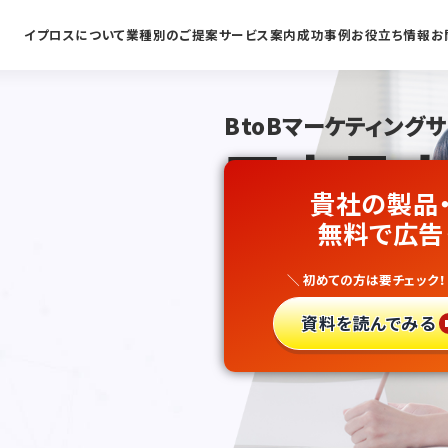
イプロスについて
業種別のご提案
サービス案内
成功事例
お役立ち情報
お
BtoBマーケティング
国内最大
貴社の製品
外国語学
無料で広告
＼ 初めての方は要チェック！
新規開拓
資料を読んでみる