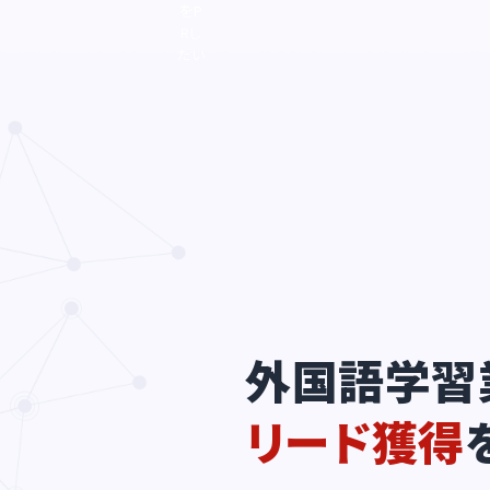
をP
Rし
たい
外国語学習
リード獲得