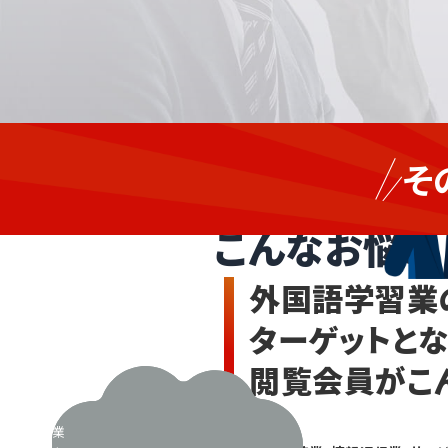
企業
製
向け
そ
に受
造
外国語学習
講者
業・
を増
情
こんなお悩み
やし
報
たい
通
が
外国語学習業
講師
信
調整
業
ターゲットと
や教
サ
材準
ー
閲覧会員がこ
備で
ビ
忙し
く
ス
営業
業、