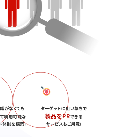
識がなくても
ターゲットに狙い撃ちで
製品をPR
して利用可能な
できる
ト体制を構築!
サービスもご用意!