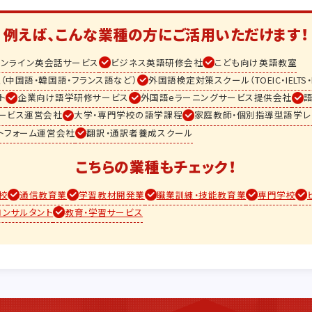
例えば、こんな業種の方に
ご活用いただけます！
オンライン英会話サービス
ビジネス英語研修会社
こども向け英語教室
（中国語・韓国語・フランス語など）
外国語検定対策スクール（TOEIC・IELTS・
ト
企業向け語学研修サービス
外国語eラーニングサービス提供会社
ービス運営会社
大学・専門学校の語学課程
家庭教師・個別指導型語学レ
トフォーム運営会社
翻訳・通訳者養成スクール
こちらの業種もチェック！
校
通信教育業
学習教材開発業
職業訓練・技能教育業
専門学校
コンサルタント
教育・学習サービス