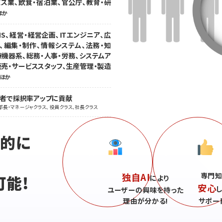
ス業、飲食・宿泊業、官公庁、教育・研
ほか
S、経営・経営企画、ITエンジニア、広
、編集・制作、情報システム、法務・知
療機器系、総務・人事・労務、システムア
販売・サービススタッフ、生産管理・製造
ほか
職者で採択率アップに貢献
部長・マネージャクラス、 役員クラス、社長クラス
続的に
独自AI
専門知
可能!
により
安心
ユーザーの興味を持った
理由が分かる!
サポー