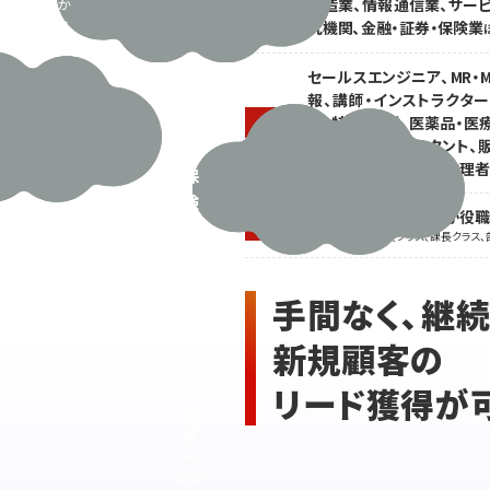
にか
製造業、情報通信業、サービ
観
業種
ける
究機関、金融・証券・保険業
光・
リソ
宿
ース
セールスエンジニア、MR・M
も
泊、
報、講師・インストラクター
限ら
金
財・特許、営業、医薬品・医
職種
れて
ナリスト・コンサルタント、
融・
い
管理、施工管理・工事監理者
保
る･･･
険
閲覧会員の2人に1人が役
役職
官
※主任・チーフ係長クラス、課長クラス、
公
庁
手間なく、継
な
ど
新規顧客の
の
企
リード獲得が
業
に
サ
ー
ビス