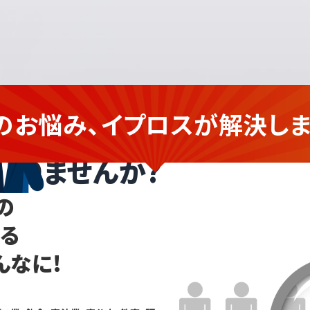
のお悩み、イプロスが
解決しま
業の
企業さま
ありませんか?
の
なる
んなに!