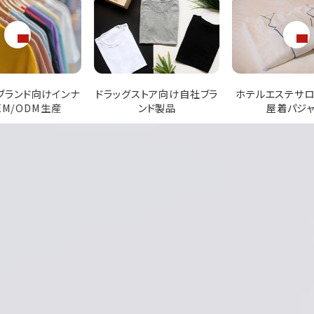
ストア向け自社ブラ
ホテルエステサロン向け部
スポーツブラン
ンド製品
屋着パジャマ
性インナ