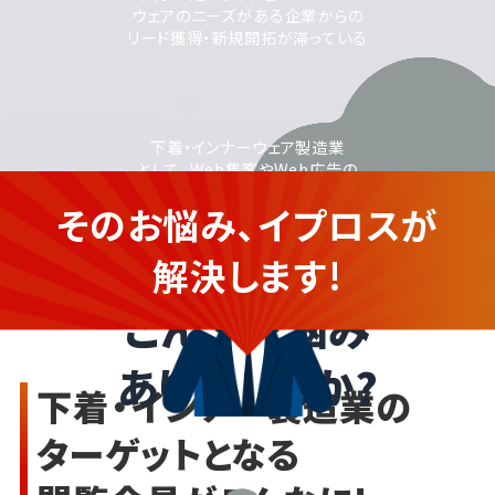
ウェアのニーズがある企業からの
リード獲得・新規開拓が滞っている
下着・インナーウェア製造業
として、Web集客やWeb広告の
活用に取り組みたいが、
そのお悩み、イプロスが
運用に不安がある
下着・インナーウェアメーカーの
企業さま
解決します!
こんなお悩み
ありませんか?
下着・インナー製造業の
ターゲットとなる