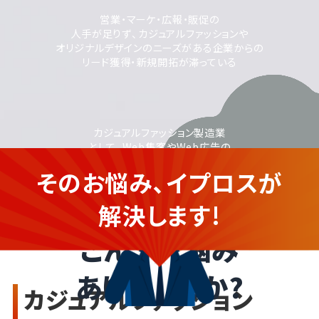
営業・マーケ・広報・販促の
人手が足りず、カジュアルファッションや
オリジナルデザインのニーズがある企業からの
リード獲得・新規開拓が滞っている
カジュアルファッション製造業
として、Web集客やWeb広告の
活用に取り組みたいが、
そのお悩み、イプロスが
運用に不安がある
カジュアルファッションメーカー
の企業さま
解決します!
こんなお悩み
ありませんか?
カジュアルファッション