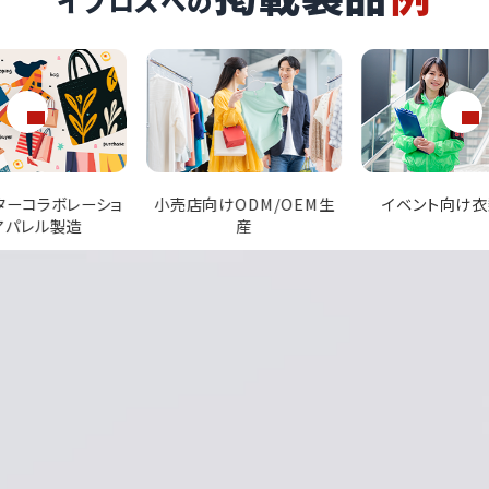
イプロスへの
けODM/OEM生
イベント向け衣類製作
セレクトショップ
産